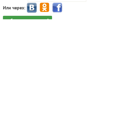
Или через:
добавить комментарий
Попробуйте искать материалы нашего клуба с
помощью Яндекс.Поиск!
ИНН: 9715003782 КПП: 771501001 ОГРН:
5147746293448
Email:
info@7dach.ru
Тел: +7 (916) 710-7449 (семена не продаем!)
Главная страница
Сейчас публикуют