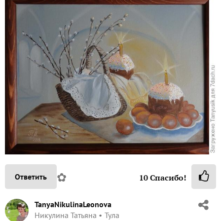
✿
Ответить
10
Спасибо!
TanyaNikulinaLeonova
Никулина Татьяна
Тула