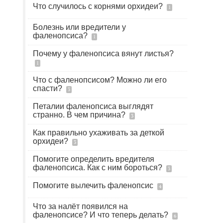
Что случилось с корнями орхидеи?
1
Болезнь или вредители у
фаленопсиса?
1
Почему у фаленопсиса вянут листья?
1
Что с фаленопсисом? Можно ли его
спасти?
3
Петалии фаленопсиса выглядят
странно. В чем причина?
3
Как правильно ухаживать за деткой
орхидеи?
3
Помогите определить вредителя
фаленопсиса. Как с ним бороться?
3
Помогите вылечить фаленопсис
4
Что за налёт появился на
фаленопсисе? И что теперь делать?
6