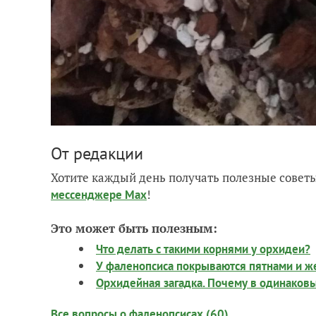
От редакции
Хотите каждый день получать полезные советы
!
мессенджере Max
Это может быть полезным:
Что делать с такими корнями у орхидеи?
У фаленопсиса покрываются пятнами и жел
Орхидейная загадка. Почему в одинаковы
Все вопросы о фаленопсисах (60)