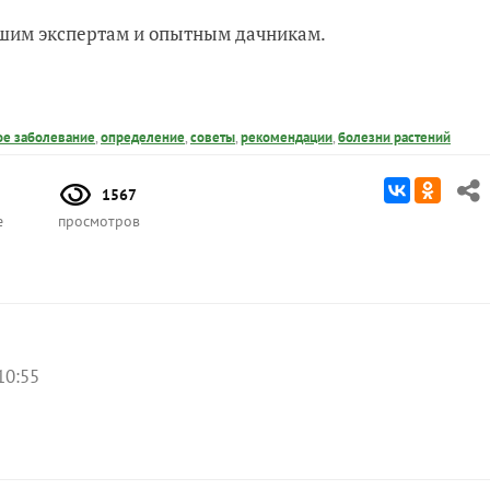
нашим экспертам и опытным дачникам.
ое заболевание
,
определение
,
советы
,
рекомендации
,
болезни растений
1567
е
просмотров
10:55