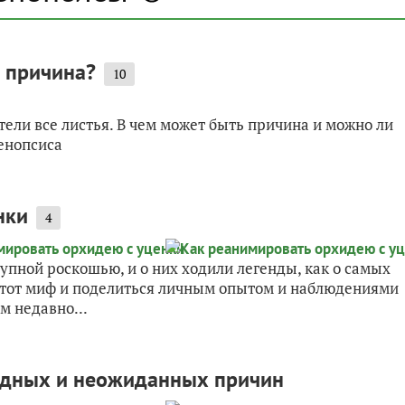
м причина?
10
ели все листья. В чем может быть причина и можно ли
енопсиса
нки
4
пной роскошью, и о них ходили легенды, как о самых
 этот миф и поделиться личным опытом и наблюдениями
м недавно...
видных и неожиданных причин