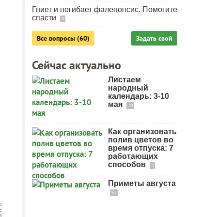
Гниет и погибает фаленопсис. Помогите
спасти
5
Все вопросы (60)
Задать свой
Сейчас актуально
Листаем
народный
календарь: 3-10
мая
19
Как организовать
полив цветов во
время отпуска: 7
работающих
способов
2
Приметы августа
31