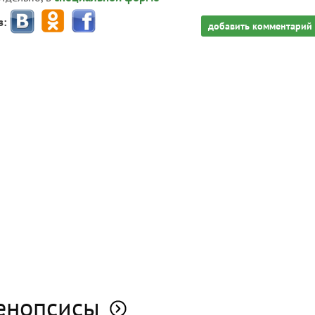
з:
добавить комментарий
енопсисы