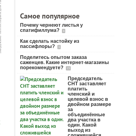
Самое популярное
Почему чернеют листья у
спатифиллума?
4
Как сделать настойку из
пассифлоры?
3
Поделитесь опытом заказа
саженцев. Какие интернет-магазины
порекомендуете?
13
Председатель
СНТ заставляет
платить
членский и
целевой взнос в
двойном размере
за
объединённые
два участка в
?
один. Какой
выход из
сложившейся