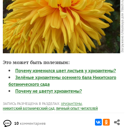
Это может быть полезным:
Почему изменился цвет листьев у хризантемы?
Зелёные хризантемы осеннего бала Никитского
ботанического сада
Почему не цветут хризантемы?
ЗАПИСЬ РАЗМЕЩЕНА В РАЗДЕЛАХ:
,
ХРИЗАНТЕМЫ
,
НИКИТСКИЙ БОТАНИЧЕСКИЙ САД
ЛИЧНЫЙ ОПЫТ ЧИТАТЕЛЕЙ
10
комментариев