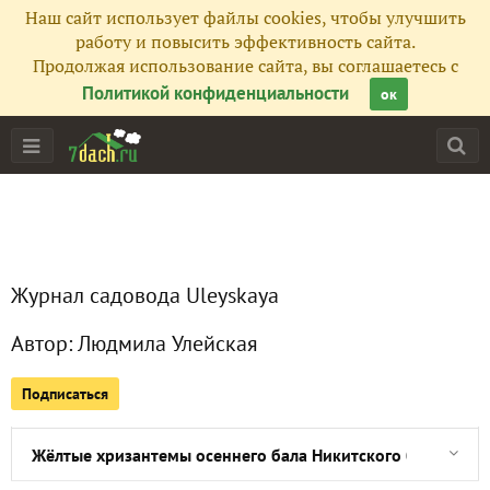
Наш сайт использует файлы cookies, чтобы улучшить
Все публикации
403
работу и повысить эффективность сайта.
Продолжая использование сайта, вы соглашаетесь с
Сейчас обсуждают
Политикой конфиденциальности
ок
Хризантемы после дождя
Розовые, сиреневые, лиловые крупноцветковые хризантем
Журнал садовода Uleyskaya
Бронзовые хризантемы осеннего бала Никитского ботани
Автор:
Людмила Улейская
Оранжевые хризантемы осеннего бала Никитского ботани
Подписаться
Мюленбекия на даче и в доме
Жёлтые хризантемы осеннего бала Никитского ботаничес