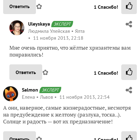
✿
Ответить
1
Спасибо!
Uleyskaya
ЭКСПЕРТ
Людмила Улейская
Ялта
11 ноября 2013, 22:18
Мне очень приятно, что жёлтые хризантемы вам
понравились!
✿
Ответить
1
Спасибо!
Salmon
ЭКСПЕРТ
Елена
Львов
11 ноября 2013, 22:54
А они, наверное, самые жизнерадостные, несмотря
на предубеждение к желтому (разлука, тоска..).
Солнце и радость — вот их предназначение!
✿
Ответить
1
Спасибо!