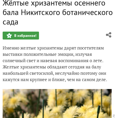
Жёлтые хризантемы осеннего
Зелёные хризантемы осеннего бала Никитского ботаничес
бала Никитского ботанического
Красные хризантемы осеннего бала Никитского ботаничес
сада
Белые хризантемы осеннего бала Никитского ботаническо
В избранное!
Осеннее преображение живучки ползучей
Именно желтые хризантемы дарят посетителям
выставки положительные эмоции, излучая
17 именных хризантем осеннего бала
солнечный свет и навевая воспоминания о лете.
Желтые хризантемы обладают сегодня на балу
наибольшей светосилой, неслучайно поэтому они
кажутся нам крупнее и ближе, чем на самом деле.