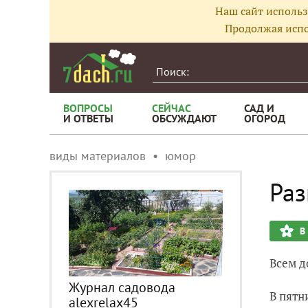
Наш сайт использ
Продолжая испо
ВОПРОСЫ
СЕЙЧАС
САД И
И ОТВЕТЫ
ОБСУЖДАЮТ
ОГОРОД
виды материалов
юмор
Раз
В
Всем д
Журнал садовода
В пятн
alexrelax45