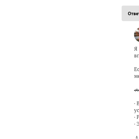
Отве
Я
в
Е
м

·
у
·
·
