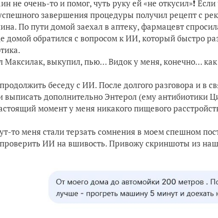
ин не очень-то и помог, чуть руку ей «не откусил»❗ Если 
успешного завершения процедуры получил рецепт с ре
ина. По пути домой заехал в аптеку, фармацевт спросил
е домой обратился с вопросом к ИИ, который быстро ра
тика.
л Максилак, выкупил, пью… Видок у меня, конечно… как
продолжить беседу с ИИ. После долгого разговора и в с
 выписать дополнительно Энтерол (ему антибиотики Цип
настоящий момент у меня никакого пищевого расстройства
тут-то меня стали терзать сомнения в моем спешном пос
проверить ИИ на вшивость. Привожу скриншоты из наш