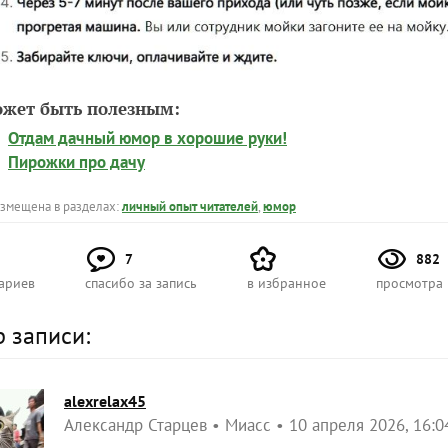
ожет быть полезным:
Отдам дачный юмор в хорошие руки!
Пирожки про дачу
азмещена в разделах:
личный опыт читателей
,
юмор
7
882
ариев
спасибо за запись
в избранное
просмотра
р записи:
alexrelax45
Александр Старцев
Миасс
10 апреля 2026, 16:0