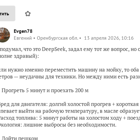
✿
тить
Evgen78
Евгений
Оренбургская обл.
13 апреля 2026, 10:16
 подумал, что это DeepSeek, задал ему тот же вопрос, но 
полне здравый):
сли нужно именно переместить машину на мойку, то оба 
етров — неудачны для техники. Но между ними есть раз
 Прогреть 5 минут и проехать 200 м
 Вред для двигателя: долгий холостой прогрев + коротка
спевает выйти на рабочую температуру, в масле образует
 Расход топлива: 5 минут работы на холостом ходу + пое
 Экология: лишние выбросы без необходимости.
 Дойти пешком