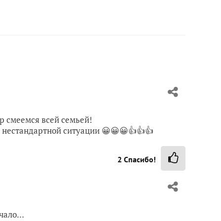
ер смеемся всей семьей!
в нестандартной ситуации 😀😀😀👍👍👍
2
Спасибо!
ачало…