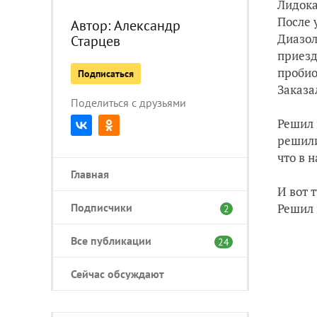
Лидока
После 
Автор:
Александр
Диазол
Старцев
приезд
пробио
Подписаться
Заказа
Поделиться с друзьями
Решил 
решили
что в 
Главная
И вот 
Подписчики
Решил 
2
Все публикации
24
Сейчас обсуждают