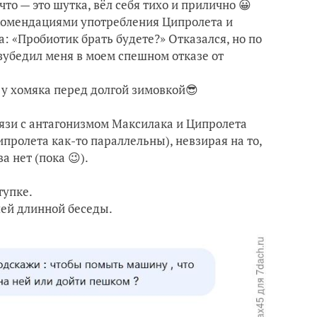
что — это шутка, вёл себя тихо и прилично 😀
комендациями употребления Ципролета и
а: «Пробиотик брать будете?» Отказался, но по
зубедил меня в моем спешном отказе от
 у хомяка перед долгой зимовкой😎
вязи с антагонизмом Максилака и Ципролета
ролета как-то параллельны), невзирая на то,
 нет (пока 😉).
тупке.
ей длинной беседы.