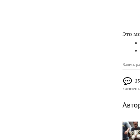
Это м
Запись р
25
коммент
Авто