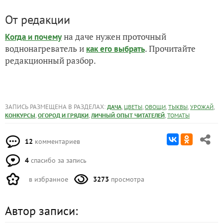
От редакции
на даче нужен проточный
Когда и почему
воднонагреватель и
. Прочитайте
как его выбрать
редакционный разбор.
ЗАПИСЬ РАЗМЕЩЕНА В РАЗДЕЛАХ:
,
,
,
,
,
ДАЧА
ЦВЕТЫ
ОВОЩИ
ТЫКВЫ
УРОЖАЙ
,
,
,
КОНКУРСЫ
ОГОРОД И ГРЯДКИ
ЛИЧНЫЙ ОПЫТ ЧИТАТЕЛЕЙ
ТОМАТЫ
12
комментариев
4
спасибо за запись
в избранное
3273
просмотра
Автор записи: