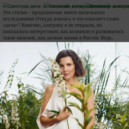
Эта статья – продолжение моего маленького
исследования Откуда взялось и что означает слово
«дача»? Конечно, Америку я не открыла, но
показалось интересным, как возникло и развивалось
такое явление, как дачная жизнь в России. Ведь,
наверное, ни в...
burlakaa525
6 июня 2023, 19:44
Купили дачу. Не успели оформить,
бывший собственник умер. Как лучше
поступить?
27
Купили дачу, оформить не успели, собственник умер.
Есть расписка в письменной форме. Два свидетеля. У
нотариуса не заверена. Документы на право
собственности он отдал. И на участок, и на дом.
Прошло 15 лет. Решили продать. Как лучше
поступить?