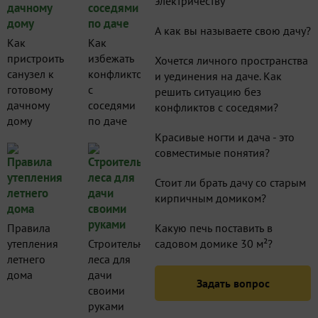
электричеству
А как вы называете свою дачу?
Как
Как
пристроить
избежать
Хочется личного пространства
санузел к
конфликтов
и уединения на даче. Как
готовому
с
решить ситуацию без
дачному
соседями
конфликтов с соседями?
дому
по даче
Красивые ногти и дача - это
совместимые понятия?
Стоит ли брать дачу со старым
кирпичным домиком?
Правила
Какую печь поставить в
утепления
Строительные
садовом домике 30 м²?
летнего
леса для
дома
дачи
Задать вопрос
своими
руками