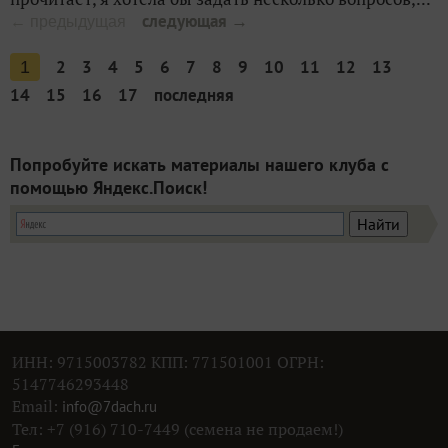
следующая →
← предыдущая
2
3
4
5
6
7
8
9
10
11
12
13
1
14
15
16
17
последняя
Попробуйте искать материалы нашего клуба с
помощью Яндекс.Поиск!
ИНН: 9715003782 КПП: 771501001 ОГРН:
5147746293448
Email:
info@7dach.ru
Тел: +7 (916) 710-7449 (семена не продаем!)