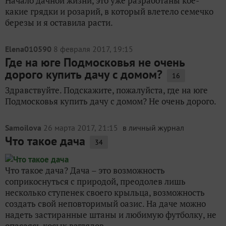
Начало дачной жизни, это уже разработаны кое-
какие грядки и розарий, в который влетело семечко
березы и я оставила расти.
Elena010590
8 февраля 2017, 19:15
Где на юге Подмосковья не очень
дорого купить дачу с домом?
16
Здравствуйте. Подскажите, пожалуйста, где на юге
Подмосковья купить дачу с домом? Не очень дорого.
Samoilova
26 марта 2017, 21:15
в личный журнал
Что такое дача
34
Что такое дача? Дача – это возможность
соприкоснуться с природой, преодолев лишь
несколько ступенек своего крыльца, возможность
создать свой неповторимый оазис. На даче можно
надеть застиранные штаны и любимую футболку, не
опасаясь косых взглядов...