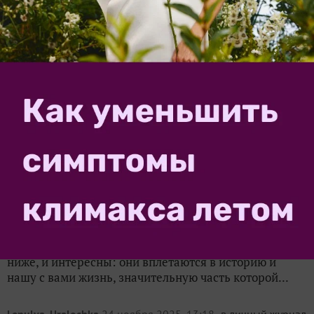
TatyanaLachugina
12 августа 2023, 14:42
А как вы называете свою дачу?
31
Пригласила тут родственника на дачу, он приехал и
говорит: «Так это огород!» 😄😄😄 В его понимании
дача — это место, где всё только для отдыха. Ещё есть
родственники, которые называют дачу «сад», «сады».
Несмотря на то, что на участке дом и баня....
realistka
25 января 2018, 12:33
Русская дача: интересные факты
9
История русской дачи – это история русского, а затем
советского общества, история быта и нравов – ведь
все взаимосвязано. Поэтому факты, приведенные
ниже, и интересны: они вплетаются в историю и
нашу с вами жизнь, значительную часть которой...