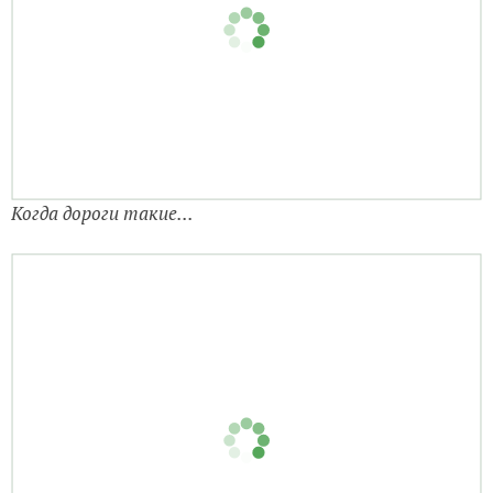
Когда дороги такие...
Впереди красивая одинокая скала, издалека
напоминающая спящего дракона.