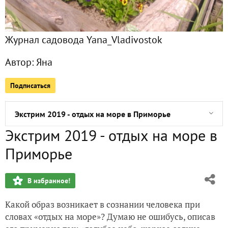
Гора Орёл (Приморский край)
Журнал садовода Yana_Vladivostok
Запоздалый отчёт о подарке
Автор:
Яна
Я приглашаю вас в леса...
Подписаться
Качнётся купол неба...
Экстрим 2019 - отдых на море в Приморье
Экстрим 2019 - отдых на море в
Вода как наказание...
Приморье
Здесь вам не равнина, здесь климат иной... (Приморье. "П
В избранное!
Приз от 7дач на даче!
Какой образ возникает в сознании человека при
Вот и пришло холодное лето 2019-го...
словах «отдых на море»? Думаю не ошибусь, описав