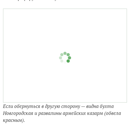
Если обернуться в другую сторону — видна бухта
Новгородская и развалины армейских казарм (обвела
красным).
Мы туда (к казармам) не полезли по высокой траве.
Она очень густая и могут попадаться змеи. Хоть мы и
в сапогах… но не рискнули. Сапоги высотой всего-то
до середины голени, а трава выше пояса. А
временами и выше головы. :)
Вообще, тема военных развалин в Приморье очень