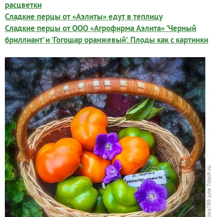
расцветки
Сладкие перцы от «Аэлиты» едут в теплицу
Сладкие перцы от ООО «Агрофирма Аэлита» 'Черный
бриллиант' и 'Гогошар оранжевый'. Плоды как с картинки