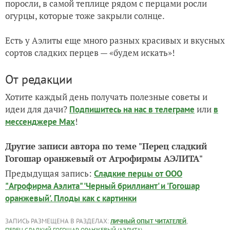
поросли, в самой теплице рядом с перцами росли
огурцы, которые тоже закрыли солнце.
Есть у Аэлиты еще много разных красивых и вкусных
сортов сладких перцев — «будем искать»!
От редакции
Хотите каждый день получать полезные советы и
идеи для дачи?
или
Подпишитесь на нас
в телеграме
в
!
мессенджере Max
Другие записи автора по теме "Перец сладкий
Гогошар оранжевый от Агрофирмы АЭЛИТА"
Предыдущая запись:
Сладкие перцы от ООО
"Агрофирма Аэлита" 'Черный бриллиант' и 'Гогошар
оранжевый'. Плоды как с картинки
ЗАПИСЬ РАЗМЕЩЕНА В РАЗДЕЛАХ:
,
ЛИЧНЫЙ ОПЫТ ЧИТАТЕЛЕЙ
,
ПЕРЕЦ СЛАДКИЙ ГОГОШАР ОРАНЖЕВЫЙ (АЭЛИТА)