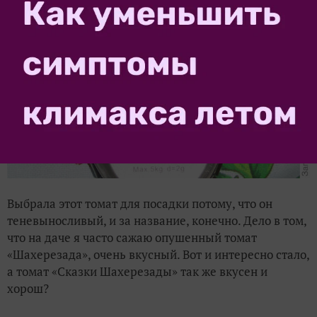
Выбрала этот томат для посадки потому, что он
теневыносливый, и за название, конечно. Дело в том,
что на даче я часто сажаю опушенный томат
«Шахерезада», очень вкусный. Вот и интересно стало,
а томат «Сказки Шахерезады» так же вкусен и
хорош?