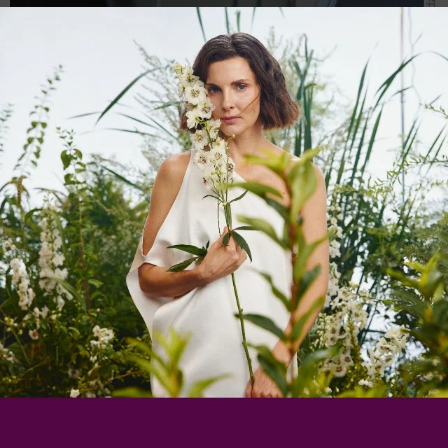
Так вот, про томат «Сказки Шахерезады». На
пакетике было написано, что помидоры в 200
граммов, но у меня они мельче.