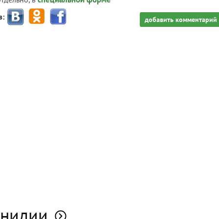
з:
добавить комментарий
инидии