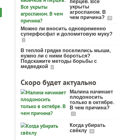
перцев. Все
укрыты
агроспаном. В
чем причина?
30
Можно ли вносить одновременно
суперфосфат и доломитовую муку?
1
В теплой грядке поселились мыши,
нужно ли с ними бороться?
Подскажите методы борьбы с
медведкой
4
Скоро будет актуально
Малина начинает
плодоносить
только в октябре.
В чем причина?
11
Когда убирать
свёклу
46