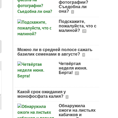
фотографии?
Съедобна ли
она?
1
Подскажите,
пожалуйста, что с
малиной?
29
Можно ли в средней полосе сажать
базилик семенами в августе?
4
Четвёртая
неделя июня.
Берта!
17
Какой срок ожидания у
монофосфата калия?
2
Обнаружила
ожоги на листьях
кабачков и