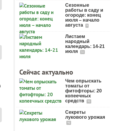
Сезонные
работы в саду и
огороде: конец
июля – начало
августа
9
Листаем
народный
календарь: 14-21
июля
31
Сейчас актуально
Чем опрыскать
з
томаты от
фитофторы: 20
копеечных
средств
95
Секреты
лукового урожая
98