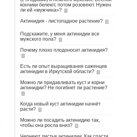
кончики белеют, потом розовеют. Нужен
ли ей «мужчина»?
1
Актинидия - листопадное растение?
8
Подскажите, у меня актинидии все
мужского пола?
2
Почему плохо плодоносит актинидия?
1
Есть ли опыт выращивания саженцев
актинидии в Иркутской области?
1
Можно ли придавливать куст и корни
актинидии? Не погибнет ли растение?
1
Когда новый куст актинидии начнёт
расти?
3
Можно ли посадить актинидию так,
чтобы она росла вниз?
8
Чернеют листья актинидии. Как спасти