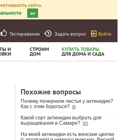
ективность сайта.
альности
ок
Тестирования
Задать вопрос
Войти
ТЫ И
СТРОИМ
КУПИТЬ ТОВАРЫ
ОВКИ
ДОМ
ДЛЯ ДОМА И САДА
Похожие вопросы
Почему почернели листья у актинидии?
Как с этим бороться?
7
Какой сорт актинидии выбрать для
выращивания в Самаре?
10
На моей актинидии есть женские цветки
(с ягодками) и немного мужских. Весной