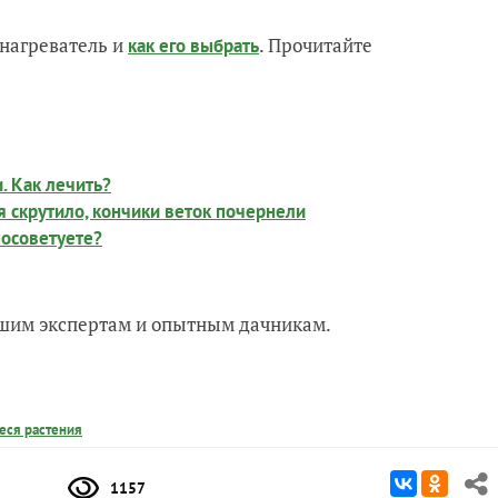
нагреватель и
. Прочитайте
как его выбрать
. Как лечить?
я скрутило, кончики веток почернели
посоветуете?
нашим экспертам и опытным дачникам.
ся растения
1157