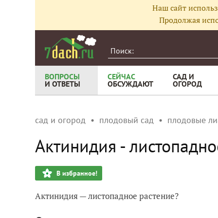
Наш сайт использ
Продолжая испо
ВОПРОСЫ
СЕЙЧАС
САД И
И ОТВЕТЫ
ОБСУЖДАЮТ
ОГОРОД
сад и огород
плодовый сад
плодовые л
Актинидия - листопадно
В избранное!
Актинидия — листопадное растение?