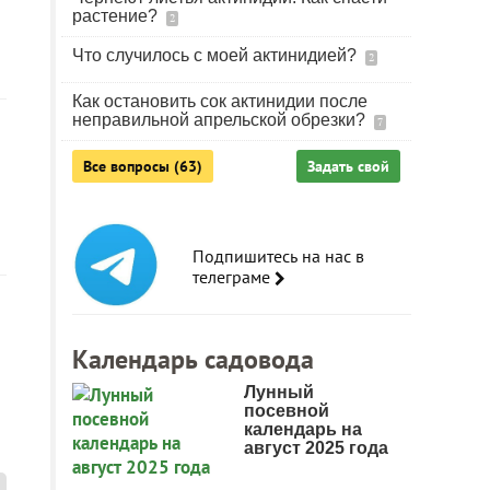
растение?
2
Что случилось с моей актинидией?
2
Как остановить сок актинидии после
неправильной апрельской обрезки?
7
Все вопросы (63)
Задать свой
Подпишитесь на нас в
телеграме
Календарь садовода
Лунный
посевной
календарь на
август 2025 года