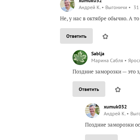
xumuk032
Андрей К.
Выгоничи
31 
Не, у нас в октябре обычно. А т
✿
Ответить
Sablja
Марина Сабля
Яросл
Поздние заморозки — это з
✿
Ответить
xumuk032
Андрей К.
Выг
Поздние заморозки ос