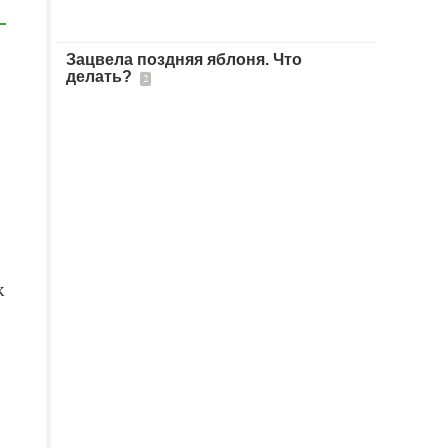
Зацвела поздняя яблоня. Что
делать?
2
к