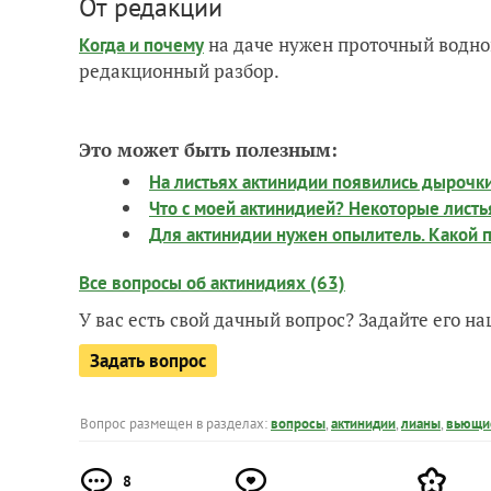
От редакции
на даче нужен проточный водно
Когда и почему
редакционный разбор.
Это может быть полезным:
На листьях актинидии появились дырочки
Что с моей актинидией? Некоторые листь
Для актинидии нужен опылитель. Какой 
Все вопросы об актинидиях (63)
У вас есть свой дачный вопрос? Задайте его 
Задать вопрос
Вопрос размещен в разделах:
вопросы
,
актинидии
,
лианы
,
вьющие
8