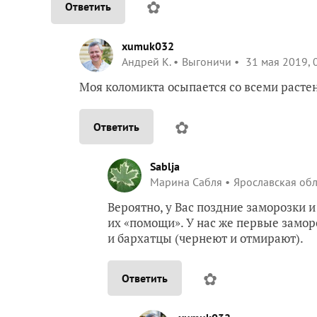
✿
Ответить
xumuk032
Андрей К.
Выгоничи
31 мая 2019, 
Моя коломикта осыпается со всеми расте
✿
Ответить
Sablja
Марина Сабля
Ярославская обл
Вероятно, у Вас поздние заморозки и
их «помощи». У нас же первые замор
и бархатцы (чернеют и отмирают).
✿
Ответить