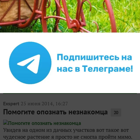
Другие записи про
неизвестные растения
25 июня 2014, 16:27
Exspert
Помогите опознать незнакомца
20
Увидев на одном из дачных участков вот такое вот
чудесное растение я просто не смогла пройти мимо.