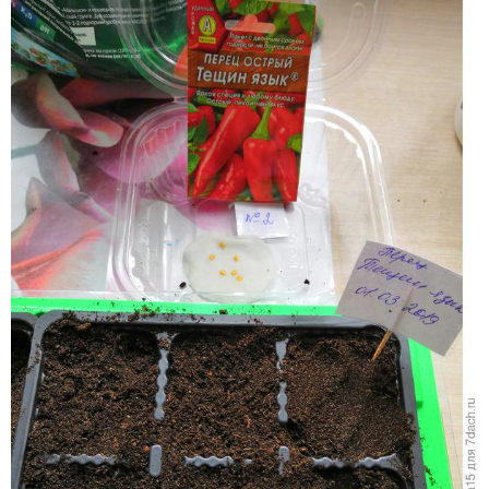
Делаю бирочки.
Посев осуществляю в мини-тепличку с ячейками.
Использую грунт для томатов и перцев фирмы Фаско.
Проливаю грунт Фитоспорином.