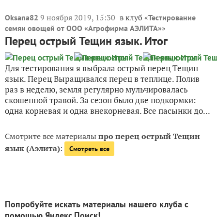
Если жизнь стала казаться пресной, то самое время
посадить острый перец Тещин язык, что я и сделала.
Перец острый Тещин язык Для острого перца была
выделена целая грядка в открытом грунте. Сорт
Тещин язык — посажено семь кустиков. Высажена...
12 октября 2019, 18:40
в клуб «
IrinaN
Тестирование
»
семян овощей от ООО «Агрофирма АЭЛИТА»
Итог: Перчик острый Тёщин язычок
незаменим на пикнике под шашлычок!
10
Из острых перцев, предложенных на тестирование, я
выбрала острый «Тещин язык». Перец порадовал
своей урожайностью и был настоящим украшением
грядки! Перец острый Тещин язык Вся история
посева и выращивания перца подробно изложена в