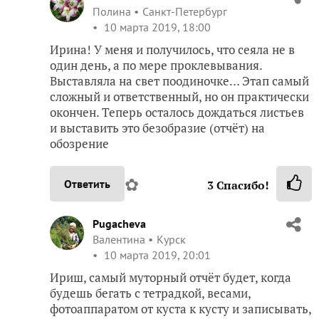
вытянется.
✿
Ответить
1
Спасибо!
aise50
Полина
Санкт-Петербург
10 марта 2019, 16:50
Ирина. Биг Гёрл у меня пока единственный со
100% всхожестью. Отчет получается такой
муторный, так как семена замачивала, всходили
постепенно, прорастали тоже… После образования
«петелек» выставляла на свет по одному. Это так
сложно описать, по сравнению с посевом в землю,
но по-моему, более результативно.
✿
Ответить
1
Спасибо!
IrinaN