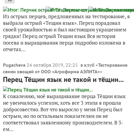
Ваш E-mail:
Или через:
добавить комментарий
Другие записи про
перец острый Тещин
язык (Аэлита)
5 сентября 2019, 00:10
в клуб «
IrinaN
Тестирование
»
семян овощей от ООО «Агрофирма АЭЛИТА»
Перец острый Тещин язык. Очень
острый, хоть сам невелик
11