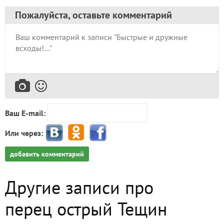
и выставить это безобразие (отчёт) на
обозрение
✿
Ответить
3
Спасибо!
Pugacheva
Валентина
Курск
10 марта 2019, 20:01
Ириш, самый муторный отчёт будет, когда
будешь бегать с тетрадкой, весами,
фотоаппаратом от куста к кусту и записывать,
фотографировать, взвешивать и снова
записывать. Так что пока всё в одном месте (в
доме), это только начало, но будет интересно.
✿
Ответить
1
Спасибо!