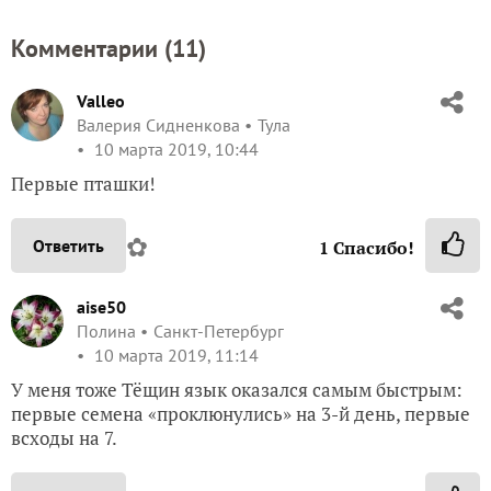
на даче нужен проточный
Когда и почему
воднонагреватель и
. Прочитайте
как его выбрать
редакционный разбор.
Это может быть полезным:
Итог: Перчик острый Тёщин язычок незаменим на
пикнике под шашлычок!
Перец острый Тещин язык. Очень острый, хоть сам
невелик
Перец Тёщин язык не такой и тёщин...
ЗАПИСЬ РАЗМЕЩЕНА В РАЗДЕЛАХ:
,
I ЭТАП
,
,
ТЕСТИРОВАНИЕ СЕМЯН ОВОЩЕЙ АЭЛИТА 2019
ЛИЧНЫЙ ОПЫТ ЧИТАТЕЛЕЙ
,
,
,
,
ПЕРЕЦ ОСТРЫЙ ТЕЩИН ЯЗЫК (АЭЛИТА)
ПОСЕВ
ВСХОДЫ
ЗАМАЧИВАНИЕ
ТЕСТ НА ВСХОЖЕСТЬ
11
комментариев
10
спасибо за запись