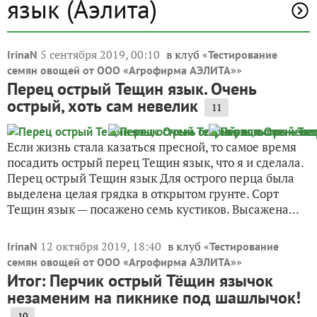
IrinaN
Ирина Никитина
Киреевск
10 марта 2019, 20:38
Валюш, а я-то надеялась, что сейчас из-за
того, что сею по мере прорастания, не в
один день, растягиваю отчет на много
дней. А дальше сравняется, все будет
одинаковое для всех кустиков. А ты
говоришь, что это только цветочки!
✿
Ответить
1
Спасибо!
Пожалуйста, оставьте комментарий