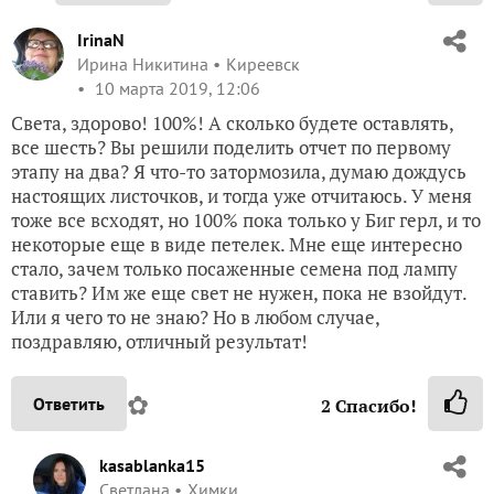
Первые пташки!
✿
Ответить
1
Спасибо!
aise50
Полина
Санкт-Петербург
10 марта 2019, 11:14
У меня тоже Тёщин язык оказался самым быстрым:
первые семена «проклюнулись» на 3-й день, первые
всходы на 7.
✿
Ответить
2
Спасибо!
kasablanka15
Светлана
Химки
10 марта 2019, 11:31
Полина, где же Ваш отчёт?!)))))