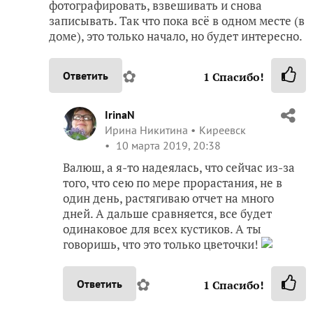
Ирина Никитина
Киреевск
10 марта 2019, 17:24
Полина, я думаю, как раз посадка-грунт-всходы
самый муторный будет отчет, особенно если не
в один день сеять, а по мере проклевывания,
слишком по времени растянуто. Наверное,
дальше будет легче! Но все равно стараюсь! Все
время боюсь что-то не сфотографировать!
✿
Ответить
2
Спасибо!
aise50
Полина
Санкт-Петербург
10 марта 2019, 18:00
Ирина! У меня и получилось, что сеяла не в
один день, а по мере проклевывания.
Выставляла на свет поодиночке… Этап самый
сложный и ответственный, но он практически
окончен. Теперь осталось дождаться листьев