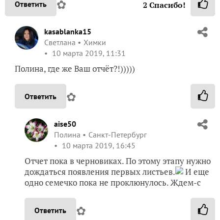
в избранное
2341
просмотр
Автор записи:
kasablanka15
Светлана
Химки
10 марта 2019, 09:42
367
Сказать спасибо!
Комментарии (
11
)
Valleo
Валерия Сидненкова
Тула
10 марта 2019, 10:44