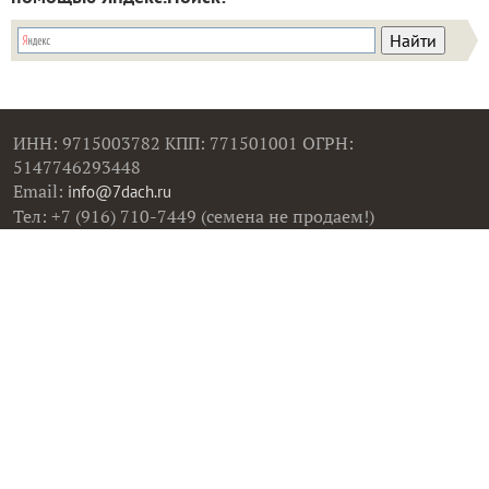
отчетах...
24 октября 2019, 22:25
в клуб «
Pugacheva
Тестирование
»
семян овощей от ООО «Агрофирма АЭЛИТА»
Перец Тёщин язык не такой и тёщин...
К сожалению, моё выращивание перца Тёщин язык
не увенчалось успехом, хоть все 3 этапа я прошла
добросовестно. Вот что выросло у меня Перец был
острым, но по остальным показателям он не
соответствовал заявленному производителем. В 3-
ем...
9 ноября 2019, 15:30
в клуб «
Oksana82
Тестирование
»
семян овощей от ООО «Агрофирма АЭЛИТА»
Перец острый Тещин язык. Итог
Для тестирования я выбрала острый перец Тещин