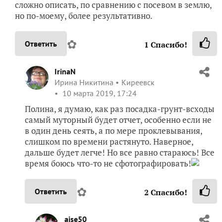
настоящих листочков, и тогда уже отчитаюсь. У меня
тоже все всходят, но 100% пока только у Биг герл, и то
некоторые еще в виде петелек. Мне еще интересно
стало, зачем только посаженные семена под лампу
ставить? Им же еще свет не нужен, пока не взойдут.
Или я чего то не знаю? Но в любом случае,
поздравляю, отличный результат!
✿
Ответить
2
Спасибо!
kasablanka15
Светлана
Химки
10 марта 2019, 12:33
Ирина, добрый день. Я всегда ставлю сразу под
лампу, потому что контролировать процесс
всходов мы не можем по факту, это может
произойти в любое время суток. Росточку
необходим свет, если он его не получит сразу, он