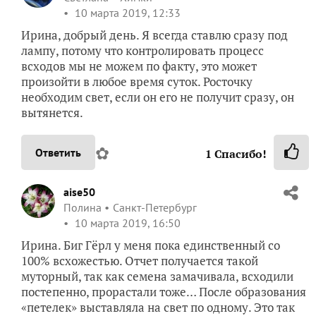
✿
Ответить
aise50
Полина
Санкт-Петербург
10 марта 2019, 16:45
Отчет пока в черновиках. По этому этапу нужно
дождаться появления первых листьев.
И еще
одно семечко пока не проклюнулось. Ждем-с
✿
Ответить
IrinaN
Ирина Никитина
Киреевск
10 марта 2019, 12:06
Света, здорово! 100%! А сколько будете оставлять,
все шесть? Вы решили поделить отчет по первому
этапу на два? Я что-то затормозила, думаю дождусь