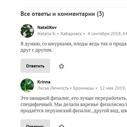
Все ответы и комментарии (
3
)
NataliKov
Natalia K.
Хабаровск
4 сентября 2018, 0
Я думаю, со шкурками, плоды ведь так и прода
друг с другом.
✿
Ответить
Krinna
Лисья Личность
Бронницы
12 мая 2019,
Это овощной физалис, его лучше переработать, 
специфичный. Мы делали варенье физалисно/г
продаётся перуанский физалис, другой вид, ш
✿
Ответить