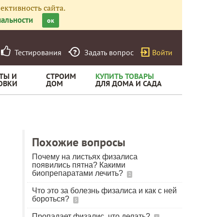
ективность сайта.
альности
ок
Тестирования
Задать вопрос
Войти
ТЫ И
СТРОИМ
КУПИТЬ ТОВАРЫ
ОВКИ
ДОМ
ДЛЯ ДОМА И САДА
Похожие вопросы
Почему на листьях физалиса
появились пятна? Какими
биопрепаратами лечить?
2
Что это за болезнь физалиса и как с ней
бороться?
5
Пропадает физалис, что делать?