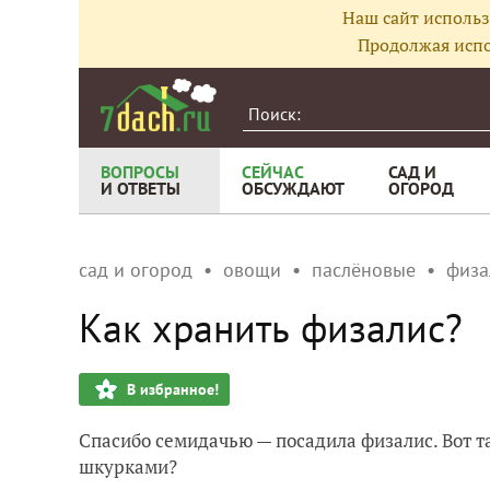
Наш сайт использ
Продолжая испо
ВОПРОСЫ
СЕЙЧАС
САД И
И ОТВЕТЫ
ОБСУЖДАЮТ
ОГОРОД
сад и огород
овощи
паслёновые
физа
Как хранить физалис?
В избранное!
Спасибо семидачью — посадила физалис. Вот т
шкурками?