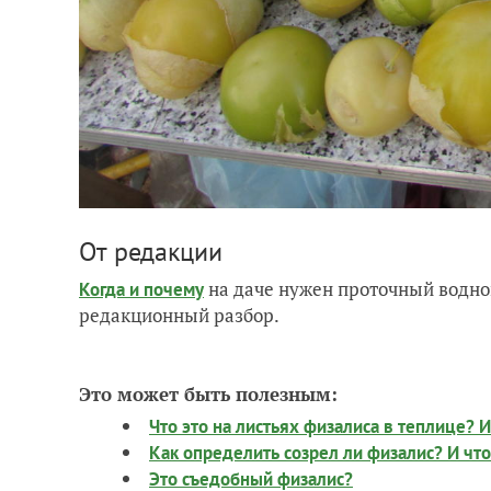
От редакции
на даче нужен проточный водно
Когда и почему
редакционный разбор.
Это может быть полезным:
Что это на листьях физалиса в теплице? И
Как определить созрел ли физалис? И что
Это съедобный физалис?