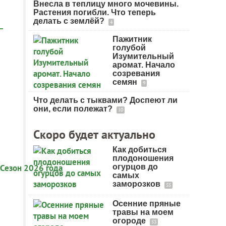
Внесла в теплицу много мочевины.
Растения погибли. Что теперь
делать с землёй?
4
Пажитник
голубой
Изумительный
аромат. Начало
созревания
семян
9
Что делать с тыквами? Доспеют ли
они, если полежат?
10
Скоро будет актуально
Как добиться
плодоношения
огурцов до
самых
заморозков
55
Осенние пряные
травы на моем
огороде
53