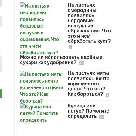
На листьях
смородины
появились
бордовые
выпуклые
образования. Что
это и чем
обработать куст?
6
Можно ли использовать варёные
сухари как удобрение?
11
На листьях мяты
появилось нечто
коричневого
цвета. Что это?
Как бороться?
9
Курица или
петух? Помогите
определить
29