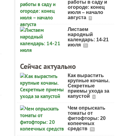
работы в саду и
огороде: конец
июля – начало
августа
9
Листаем
народный
календарь: 14-21
июля
31
Сейчас актуально
Как вырастить
крупные кочаны.
Секретные
приемы ухода за
капустой
6
Чем опрыскать
томаты от
фитофторы: 20
копеечных
средств
95