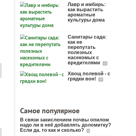
Лавр и имбирь:
как вырастить
ароматные
культуры дома
Санитары сада:
как не
перепутать
полезных
насекомых с
вредителями
12
Хвощ полевой - с
грядки вон!
19
Самое популярное
В связи закислением почвы опилом
надо ли в неё добавлять доломитку?
Если да, то как и сколько?
6