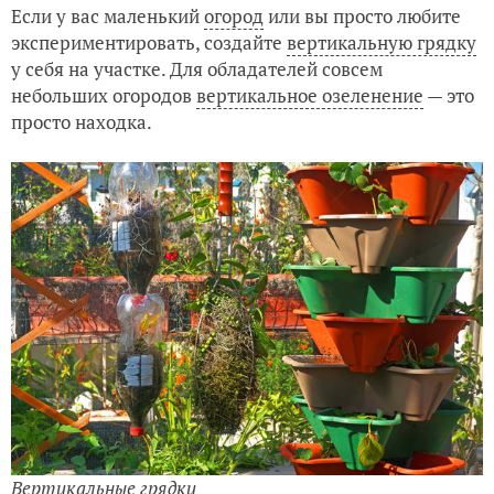
Если у вас маленький
огород
или вы просто любите
экспериментировать, создайте
вертикальную грядку
у себя на участке. Для обладателей совсем
небольших огородов
вертикальное озеленение
— это
просто находка.
Вертикальные грядки