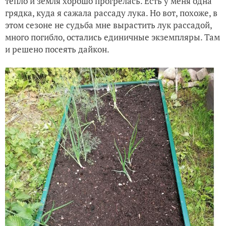
тепло и земля хорошо прогрелась. Есть у меня одна
грядка, куда я сажала рассаду лука. Но вот, похоже, в
этом сезоне не судьба мне вырастить лук рассадой,
много погибло, остались единичные экземпляры. Там
и решено посеять дайкон.