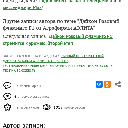
идеи для дачи?
или
Подпишитесь на нас
в телеграме
в
!
мессенджере Max
Другие записи автора по теме "Дайкон Розовый
фламинго F1 от Агрофирмы АЭЛИТА"
Следующая запись:
Дайкон Розовый фламинго F1
стремится к урожаю. Второй этап
ЗАПИСЬ РАЗМЕЩЕНА В РАЗДЕЛАХ:
,
ЛИЧНЫЙ ОПЫТ ЧИТАТЕЛЕЙ
,
ДАЙКОН РОЗОВЫЙ ФЛАМИНГО F1 (АЭЛИТА)
,
,
,
,
ТЕСТИРОВАНИЕ СЕМЯН ОВОЩЕЙ АЭЛИТА 2022
I ЭТАП
ПОСЕВ
ВСХОДЫ
ТЕСТ НА ВСХОЖЕСТЬ
комментарии
6
спасибо за запись
в избранное
1915
просмотров
Автор записи: