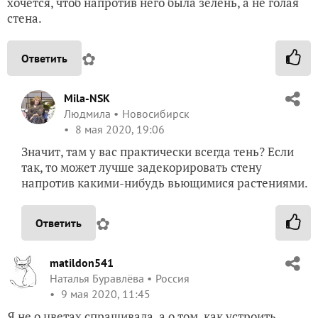
хочется, чтоб напротив него была зелень, а не голая
стена.
✿
Ответить
Mila-NSK
Людмила
Новосибирск
8 мая 2020, 19:06
Значит, там у вас практически всегда тень? Если
так, то может лучше задекорировать стену
напротив какими-нибудь вьющимися растениями.
✿
Ответить
matildon541
Наталья Буравлёва
Россия
9 мая 2020, 11:45
Я не о цветах спрашивала, а о том, как устроить