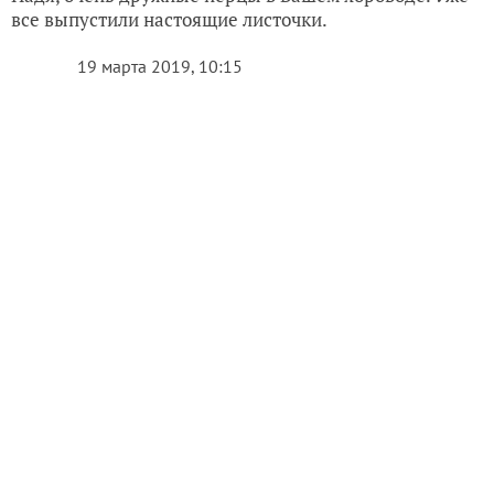
,
,
ПЕРЕЦ СЛАДКИЙ ШОКОЛАДНЫЙ ХОРОВОД (АЭЛИТА)
ПОСЕВ
ТЕСТ НА ВСХОЖЕСТЬ
8
комментариев
3
спасибо за запись
в избранное
1426
просмотров
Автор записи:
mikhailovna5008
Надежда Михайлова
Славгород
19 марта 2019, 06:17
1906
Сказать спасибо!