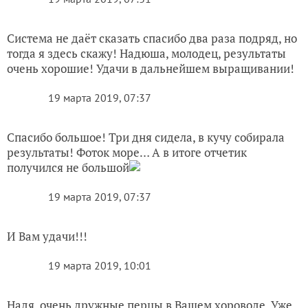
На всех всходах первый настоящий лист
От редакции
Хотите каждый день получать полезные советы и
идеи для дачи?
или
Подпишитесь на нас
в телеграме
в
!
мессенджере Max
Это может быть полезным:
Перец Шоколадный Хоровод. Неудачный сезон
для урожая
Перец сладкий Шоколадный хоровод. Итоги
ЗАПИСЬ РАЗМЕЩЕНА В РАЗДЕЛАХ:
,
I ЭТАП
,
,
ТЕСТИРОВАНИЕ СЕМЯН ОВОЩЕЙ АЭЛИТА 2019
ЛИЧНЫЙ ОПЫТ ЧИТАТЕЛЕЙ