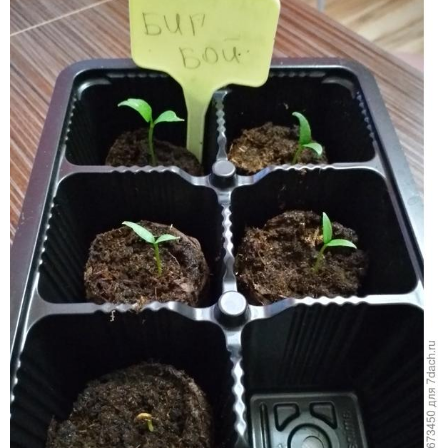
В стаканчике
В торфяных таблетках:
03.03 — 1 штука
04.03 — 1 штука
06.03 — 3 штуки