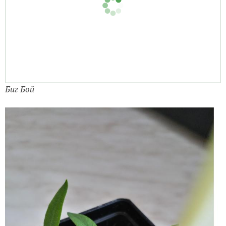
1 в скорлупке ещё
Посажено 10 штук, взошло 9 штук.
Всхожесть 90%.
Первые настоящие листья.
13.03.2019.