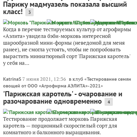
Парижу мадмуазель показала высший
класс!
3
Когда в перечне тестируемых культур от агрофирмы
«Аэлита» увидела бэби-морковь интересной
шарообразной мини-формы (неведомой для меня
ранее), не смогла устоять, чтобы не попробовать
вырастить миниатюрный сорт 'Парижская каротель'
у себя на...
7 июня 2021, 12:36
в клуб «
KatrinaS
Тестирование семян
»
овощей от ООО «Агрофирма АЭЛИТА»-2021
'Парижская каротель' - очарование и
разочарование одновременно
4
Тестирование продолжает морковь Парижская
каротель — порционный скороспелый сорт для
комнатного и балконного выращивания.