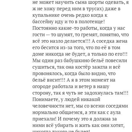
не может научить сына шорты одевать, я
ж не хожу перед ним в трусах) даже в
купальнике очень редко когда к
бассейну иду и то в полотенце!
Постоянно какие-то работы, когда у нас
гости — то шумят, то гремят, понятно, что
всё это назло делается!!! А соседка жена
его бесится из-за того, что по её в том
доме никогда не будет, а только по его!!!
Мы один раз бабушкино бельё повесили
сушиться, так она костёр зажгла и всё
провонялось, когда было видно, что
бельё висит!!! А я в этом момент на
огороде работала и ветер в нашу
сторону, так я чуть не задохнулась там!!!
Понимаете, у людей никакой
человечности нет, мы со всеми соседями
нормально общаемся, а эти как с аула
приехали! И почему это я должна за
ними всё убирать и жить как они хотят,
никогда такого не будет!