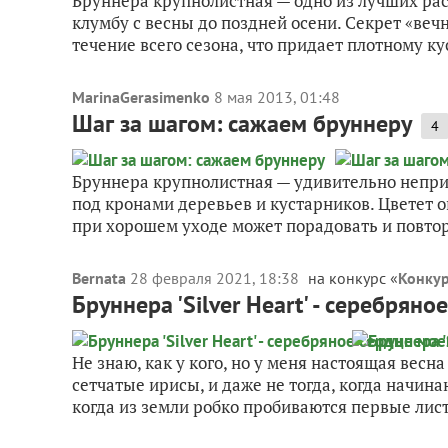
Бруннера крупнолистная — одно из лучших рас
клумбу с весны до поздней осени. Секрет «веч
течение всего сезона, что придает плотному кус
MarinaGerasimenko
8 мая 2013, 01:48
Шаг за шагом: сажаем бруннеру
4
Бруннера крупнолистная — удивительно неприх
под кронами деревьев и кустарников. Цветет о
при хорошем уходе может порадовать и повто
Bernata
28 февраля 2021, 18:38
на конкурс «
Конкур
Бруннера 'Silver Heart' - серебряно
Не знаю, как у кого, но у меня настоящая весн
сетчатые ирисы, и даже не тогда, когда начина
когда из земли робко пробиваются первые лист