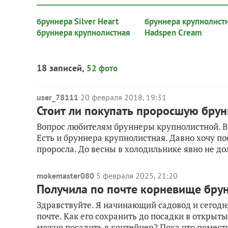
бруннера Silver Heart
бруннера крупнолист
бруннера крупнолистная
Hadspen Cream
18 записей,
52 фото
user_78111
20 февраля 2018, 19:31
Стоит ли покупать проросшую брун
Вопрос любителям бруннеры крупнолистной. В 
Есть и бруннера крупнолистная. Давно хочу пос
проросла. До весны в холодильнике явно не дол
mokemaster080
5 февраля 2025, 21:20
Получила по почте корневище брун
Здравствуйте. Я начинающий садовод и сегод
почте. Как его сохранить до посадки в открыт
можно посадить в контейнер? Пока что помести