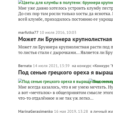
Мне уже давно хотелось устроить клумбу пес
До сих пор там росли только хосты да яснотка.
всей клумбе, приходилось постоянно ее укрощат
marfutka77
10 июля 2016, 10:03
Может ли Бруннера крупнолистная
Может ли Бруннера крупнолистная расти под п
то листья стали с дырочками… Является ли Бр
Bernata
14 июля 2021, 13:39
на конкурс «
Конкурс "
Под сенью грецкого ореха я выращу
Мне всегда казалось, что я не умею мечтать. Ну
а вот «мечталок» в общепринятом смысле этого
что-то отдалённое и не так уж легко...
MarinaGerasimenko
16 мая 2019, 13:28
в личный жу