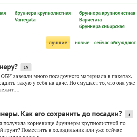
ная
бруннера крупнолистная
бруннера крупнолистная
Variegata
Вариегата
бруннера сибирская
лучшие
новые
сейчас обсуждают
неру?
19
ОБИ завезли много посадочного материала в пакетах.
адить такую у себя на даче. Но смущает то, что она уже
ежит....
неры. Как его сохранить до посадки?
3
ня получила корневище бруннеры крупнолистной по
ый грунт? Поместить в холодильник или уже сейчас
ла корневище в...