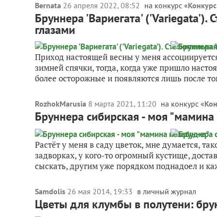
Bernata
26 апреля 2022, 08:52
на конкурс «
Конкурс
Бруннера 'Вариегата' ('Variegata')
глазами
Приход настоящей весны у меня ассоциируется
зимней спячки, тогда, когда уже пришло насто
более осторожные и появляются лишь после того
RozhokMarusia
8 марта 2021, 11:20
на конкурс «
Кон
Бруннера сибирская - моя "мамина
Растёт у меня в саду цветок, мне думается, так
задворках, у кого-то огромный кустище, доста
сыскать, другим уже порядком поднадоел и каж
Samdolis
26 мая 2014, 19:33
в личный журнал
Цветы для клумбы в полутени: бру