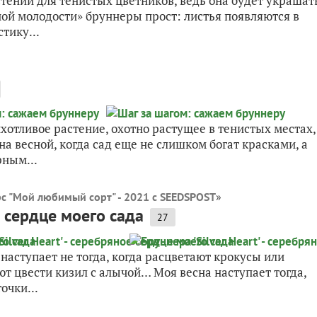
тений для тенистых цветников, ведь она будет украшат
ной молодости» бруннеры прост: листья появляются в
тику...
отливое растение, охотно растущее в тенистых местах,
на весной, когда сад еще не слишком богат красками, а
рным...
с "Мой любимый сорт" - 2021 с SEEDSPOST
»
е сердце моего сада
27
а наступает не тогда, когда расцветают крокусы или
ют цвести кизил с алычой… Моя весна наступает тогда,
очки...