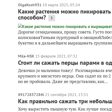
OlgaKosh931
10 марта 2025, 05:24
Какие растения можно пикировать
способом?
5
Дорогие семидачники, прошу совета. Густо по
колосковаяТимьян пурпурный и овощнойЛобели
букетно и в дальнейшем выращивать группами?
Mila-NSK
15 февраля 2021, 07:32
Стоит ли сажать перцы парами в од
Девочки (и мальчики тоже)! Разговаривала вче
крупного и мясистого перца. Она садит их по 2 ш
но не пробовала. Даже не представляю, как...
89172837284l
21 сентября 2021, 13:51
Как правильно сажать три небольш
Хочу вырастить пышную тую. Как лучше посади