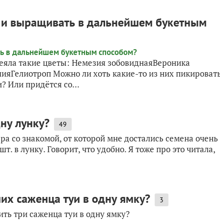
 и выращивать в дальнейшем букетным
сеяла такие цветы: Немезия зобовиднаяВероника
яГелиотроп Можно ли хоть какие-то из них пикироват
 Или придётся со...
ну лунку?
49
ра со знакомой, от которой мне достались семена очень
т. в лунку. Говорит, что удобно. Я тоже про это читала,
их саженца туи в одну ямку?
3
ть три саженца туи в одну ямку?