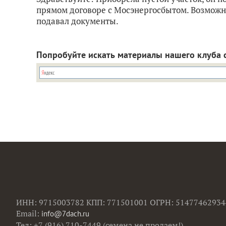
прямом договоре с Мосэнергосбытом. Возможно
подавал документы.
Попробуйте искать материалы нашего клуба 
ИНН: 9715003782 КПП: 771501001 ОГРН: 51477462934
Email:
info@7dach.ru
Тел: +7 (916) 710-7449 (семена не продаем!)