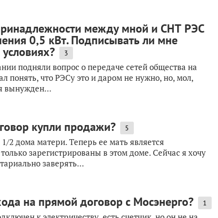
 принадлежности между мной и СНТ РЭС
нения 0,5 кВт. Подписывать ли мне
 условиях?
3
ании подняли вопрос о передаче сетей общества на
л понять, что РЭСу это и даром не нужно, но, мол,
я вынужден...
оговор купли продажи?
5
1/2 дома матери. Теперь ее мать является
только зарегистрированы в этом доме. Сейчас я хочу
тариально заверять...
ода на прямой договор с Мосэнерго?
1
дключен к электричеству, есть счетчик, но он не на