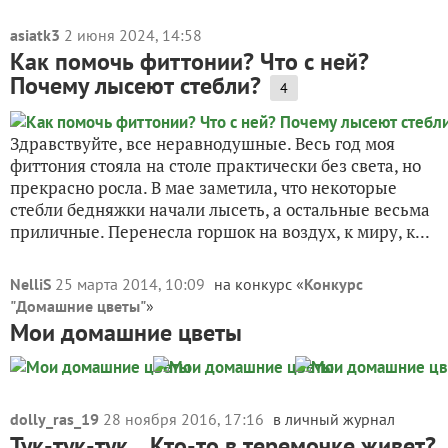
asiatk3
2 июня 2024, 14:58
Как помочь фиттонии? Что с ней?
Почему лысеют стебли?
4
Здравствуйте, все неравнодушные. Весь год моя
фиттония стояла на столе практически без света, но
прекрасно росла. В мае заметила, что некоторые
стебли бедняжки начали лысеть, а остальные весьма
приличные. Перенесла горшок на воздух, к миру, к...
NelliS
25 марта 2014, 10:09
на конкурс «
Конкурс
"Домашние цветы"
»
Мои домашние цветы
dolly_ras_19
28 ноября 2016, 17:16
в личный журнал
Тук-тук-тук... Кто-то в теремочке живет?