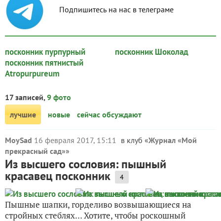
Подпишитесь на нас в телеграме
посконник пурпурный
посконник Шоколад
посконник пятнистый
Atropurpureum
17 записей,
9 фото
лучшие
новые
сейчас обсуждают
MoySad
16 февраля 2017, 15:11
в клуб «
Журнал «Мой
прекрасный сад»
»
Из высшего сословия: пышный
красавец посконник
4
Пышные шапки, горделиво возвышающиеся на
стройных стеблях… Хотите, чтобы роскошный