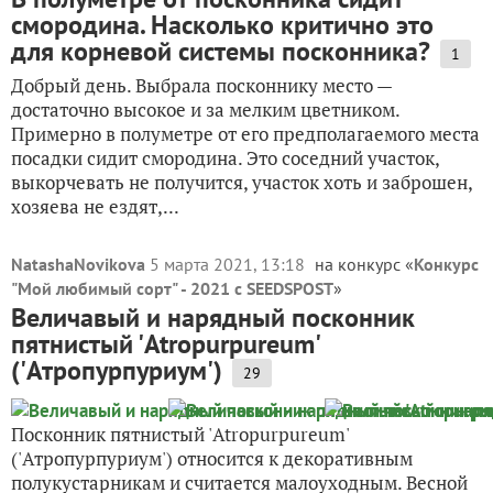
смородина. Насколько критично это
для корневой системы посконника?
1
Добрый день. Выбрала посконнику место —
достаточно высокое и за мелким цветником.
Примерно в полуметре от его предполагаемого места
посадки сидит смородина. Это соседний участок,
выкорчевать не получится, участок хоть и заброшен,
хозяева не ездят,...
NatashaNovikova
5 марта 2021, 13:18
на конкурс «
Конкурс
"Мой любимый сорт" - 2021 с SEEDSPOST
»
Величавый и нарядный посконник
пятнистый 'Atropurpureum'
('Атропурпуриум')
29
Посконник пятнистый 'Atropurpureum'
('Атропурпуриум') относится к декоративным
полукустарникам и считается малоуходным. Весной