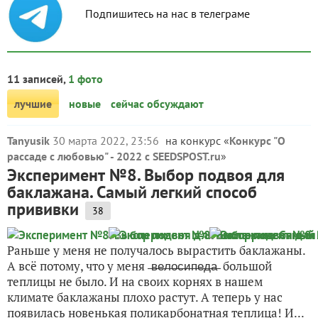
Подпишитесь на нас в телеграме
11 записей,
1 фото
лучшие
новые
сейчас обсуждают
Tanyusik
30 марта 2022, 23:56
на конкурс «
Конкурс "О
рассаде с любовью" - 2022 с SEEDSPOST.ru
»
Эксперимент №8. Выбор подвоя для
баклажана. Самый легкий способ
прививки
38
Раньше у меня не получалось вырастить баклажаны.
А всё потому, что у меня ̶в̶е̶л̶о̶с̶и̶п̶е̶д̶а̶ большой
теплицы не было. И на своих корнях в нашем
климате баклажаны плохо растут. А теперь у нас
появилась новенькая поликарбонатная теплица! И...