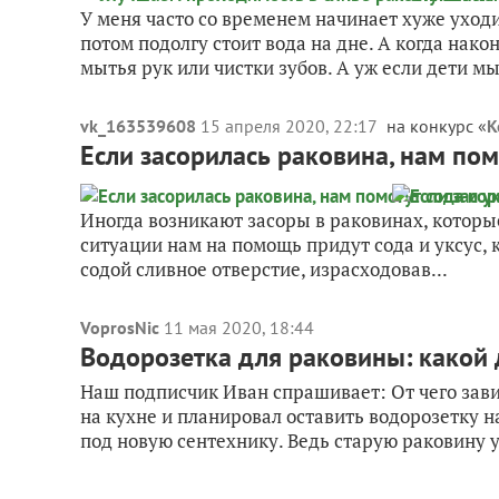
У меня часто со временем начинает хуже уходи
потом подолгу стоит вода на дне. А когда нак
мытья рук или чистки зубов. А уж если дети мы
vk_163539608
15 апреля 2020, 22:17
на конкурс «
К
Если засорилась раковина, нам помо
Иногда возникают засоры в раковинах, которые
ситуации нам на помощь придут сода и уксус, 
содой сливное отверстие, израсходовав...
VoprosNic
11 мая 2020, 18:44
Водорозетка для раковины: какой 
Наш подписчик Иван спрашивает: От чего зав
на кухне и планировал оставить водорозетку н
под новую сентехнику. Ведь старую раковину у