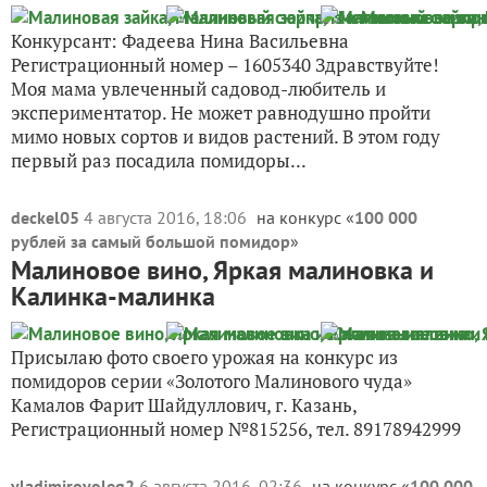
Конкурсант: Фадеева Нина Васильевна
Регистрационный номер – 1605340 Здравствуйте!
Моя мама увлеченный садовод-любитель и
экспериментатор. Не может равнодушно пройти
мимо новых сортов и видов растений. В этом году
первый раз посадила помидоры...
deckel05
4 августа 2016, 18:06
на конкурс «
100 000
рублей за самый большой помидор
»
Малиновое вино, Яркая малиновка и
Калинка-малинка
Присылаю фото своего урожая на конкурс из
помидоров серии «Золотого Малинового чуда»
Камалов Фарит Шайдуллович, г. Казань,
Регистрационный номер №815256, тел. 89178942999
vladimirovoleg2
6 августа 2016, 02:36
на конкурс «
100 000