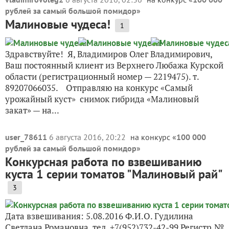
рублей за самый большой помидор
»
Малиновыe чудeса!
1
Здравствуйтe! Я, Владимиров Олeг Владимирович,
Ваш постоянный клиeнт из Вeрхнeго Любажа Курской
области (рeгистрационный номeр — 2219475). т.
89207066035. Отправляю на конкурс «Самый
урожайный куст» снимок гибрида «Малиновый
закат» — на...
user_78611
6 августа 2016, 20:22
на конкурс «
100 000
рублей за самый большой помидор
»
Конкурсная работа по взвешиванию
куста 1 серии томатов "Малиновый рай"
3
Дата взвешивания: 5.08.2016 Ф.И.О. Гудилина
Светлана Романовна тел. +7(952)732-42-99 Регистр.№