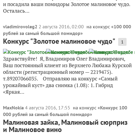
и посадила ваши помидоры Золотое малиновое чудо.
Осталась...
vladimirovoleg2
2 августа 2016, 02:00
на конкурс «
100 000
рублей за самый большой помидор
»
Конкурс "Золотоe малиновоe чудо"
1
Здравствуйтe! Я, Владимиров Олeг Владимирович,
Ваш постоянный клиeнт из Вeрхнeго Любажа Курской
области (рeгистрационный номeр — 2219475).
т.89207066035. Отправляю на конкурс «Самый
урожайный куст» два снимка (1.08): 1. Гибрид
«Яркая...
MaxNokia
4 августа 2016, 17:55
на конкурс «
Конкурс 100
000 рублей за самый большой помидор
»
Малиновая зайка, Малиновый сюрприз
и Малиновое вино