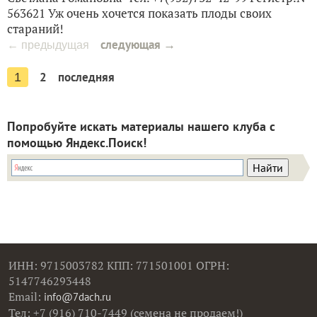
563621 Уж очень хочется показать плоды своих
стараний!
следующая →
← предыдущая
2
последняя
1
Попробуйте искать материалы нашего клуба с
помощью Яндекс.Поиск!
ИНН: 9715003782 КПП: 771501001 ОГРН:
5147746293448
Email:
info@7dach.ru
Тел: +7 (916) 710-7449 (семена не продаем!)