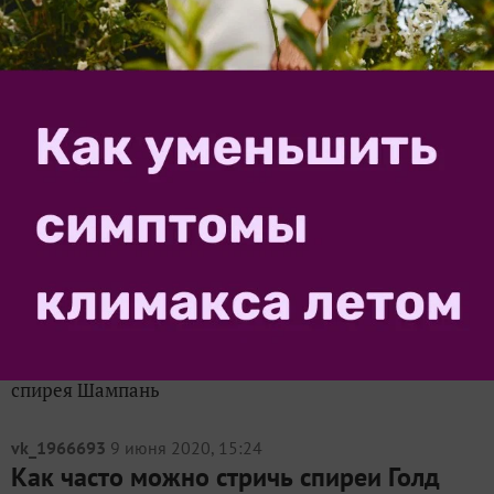
Почему желтеют и постепенно темнеют
листья спиреи?
5
Посадили саженец спиреи. Сначала начали желтеть
листья, затем темнеют пятнами внутри куста.
user_1680
10 июля 2024, 09:46
Скажите, что с моей спиреей? Почему
листья стали бордового цвета?
1
Скажите, что с моей спиреей? Листья стали бордового
цвета. Сейчас начало июля. Началось это где-то
месяц назад. Спирея японская Шампань На фото
спирея Шампань
vk_1966693
9 июня 2020, 15:24
Как часто можно стричь спиреи Голд