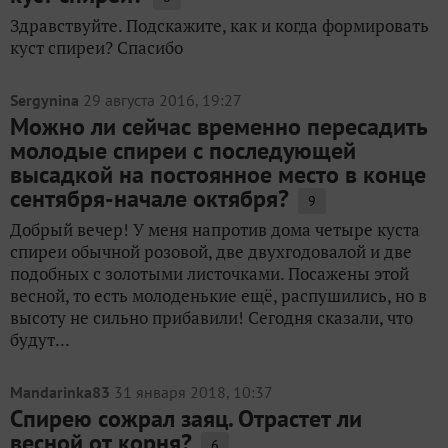
Здравствуйте. Подскажите, как и когда формировать
куст спиреи? Спасибо
Sergynina
29 августа 2016, 19:27
Можно ли сейчас временно пересадить
молодые спиреи с последующей
высадкой на постоянное место в конце
сентября-начале октября?
9
Добрый вечер! У меня напротив дома четыре куста
спиреи обычной розовой, две двухгодовалой и две
подобных с золотыми листочками. Посажены этой
весной, то есть молоденькие ещё, распушились, но в
высоту не сильно прибавили! Сегодня сказали, что
будут...
Mandarinka83
31 января 2018, 10:37
Спирею сожрал заяц. Отрастет ли
весной от корня?
6