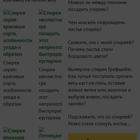
Можно ли между пионами
посадить спирею?
Чем или кем повреждены
листья спиреи?
Скажите, что с моей спиреей?
Почему листья стали
бордового цвета?
Спирея
Вымерзла спирея Грефшейм.
серая:
Спирея
Как лучше поступить: срезать
красивые
иволистная:
весь куст на пень, оставив
сорта,
где
живые ветки или, выкопав и
особенности
посадить
выбрав живое, посадить
ухода и
этот
заново?
обрезки
неприхотливый
быстрорастущий
Подскажите, что со спиреей?
кустарник
Резко стали сохнуть листья...