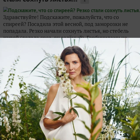
Здравствуйте! Подскажите, пожалуйста, что со
спиреей? Посадила этой весной, под заморозки не
попадала. Резко начали сохнуть листья, но стебель
живой (делала срез, он зелёный). Гербицидами не
пользовалась. Обрабатывала Абига-пик и Скор....
kseni
28 сентября 2022, 09:16
Нужен совет! Что посадить к спирее
белой в ноги?
99
Имеется место, где растет спирея белая, цветет
весной, остальное время зеленый кустик. Сейчас куст
раза в два больше. Хочу у подножия спиреи посадить
что-то интересное, надоело мне однолетники
подсаживать, хоть это и чудесно смотрится. Есть...
user_4791
27 мая 2024, 22:27