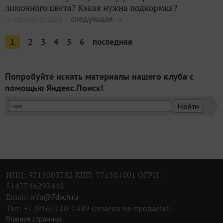
лимонного цвета? Какая нужна подкормка?
следующая →
← предыдущая
2
3
4
5
6
последняя
1
Попробуйте искать материалы нашего клуба с
помощью Яндекс.Поиск!
ИНН: 9715003782 КПП: 771501001 ОГРН:
5147746293448
Email:
info@7dach.ru
Тел: +7 (916) 710-7449 (семена не продаем!)
Главная страница