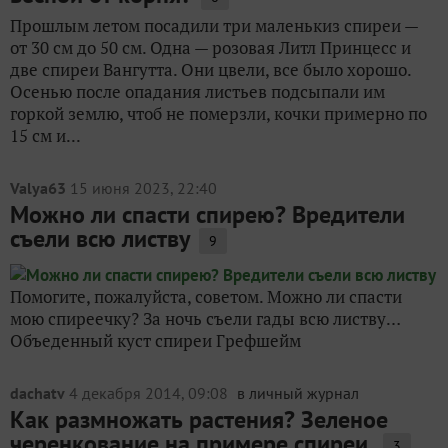
Прошлым летом посадили три маленькиз спиреи —
от 30 см до 50 см. Одна — розовая Литл Принцесс и
две спиреи Вангутта. Они цвели, все было хорошо.
Осенью после опадания листьев подсыпали им
горкой землю, чтоб не померзли, кочки примерно по
15 см и...
Valya63
15 июня 2023, 22:40
Можно ли спасти спирею? Вредители
съели всю листву
9
Помогите, пожалуйста, советом. Можно ли спасти
мою спиреечку? За ночь съели гады всю листву…
Объеденный куст спиреи Грефшейм
dachatv
4 декабря 2014, 09:08
в личный журнал
Как размножать растения? Зеленое
черенкование на примере спиреи.
3