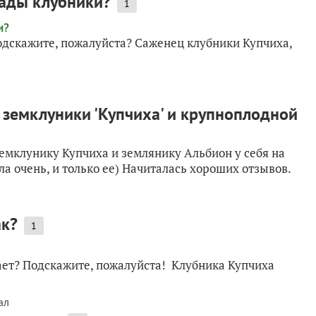
сады клубники?
1
подскажите, пожалуйста? Саженец клубники Купчиха,
земклуники 'Купчиха' и крупноплодной
земклунику Купчиха и землянику Альбион у себя на
ела очень, и только ее) Начиталась хороших отзывов.
ак?
1
атает? Подскажите, пожалуйста! Клубника Купчиха
ал