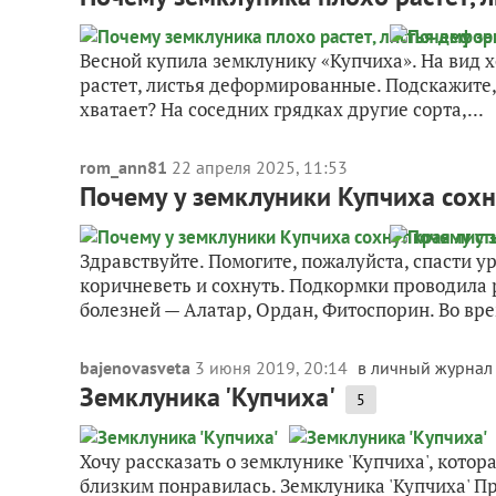
Весной купила земклунику «Купчиха». На вид х
растет, листья деформированные. Подскажите, 
хватает? На соседних грядках другие сорта,...
rom_ann81
22 апреля 2025, 11:53
Почему у земклуники Купчиха сохн
Здравствуйте. Помогите, пожалуйста, спасти у
коричневеть и сохнуть. Подкормки проводила 
болезней — Алатар, Ордан, Фитоспорин. Во вре
bajenovasveta
3 июня 2019, 20:14
в личный журнал
Земклуника 'Купчиха'
5
Хочу рассказать о земклунике 'Купчиха', котор
близким понравилась. Земклуника 'Купчиха' П