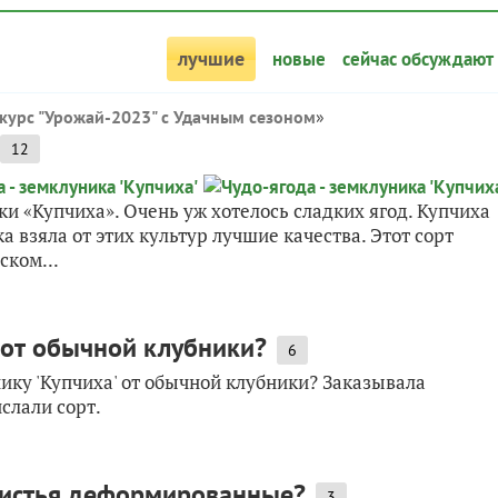
лучшие
новые
сейчас обсуждают
курс "Урожай-2023" с Удачным сезоном
»
12
ки «Купчиха». Очень уж хотелось сладких ягод. Купчиха
 взяла от этих культур лучшие качества. Этот сорт
ском...
' от обычной клубники?
6
ику 'Купчиха' от обычной клубники? Заказывала
ислали сорт.
 листья деформированные?
3