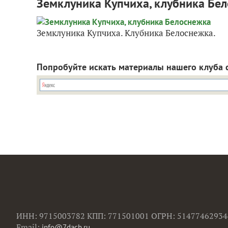
Земклуника Купчиха, клубника Бе
Земклуника Купчиха. Клубника Белоснежка.
Попробуйте искать материалы нашего клуба 
ИНН: 9715003782 КПП: 771501001 ОГРН: 51477462934
Email:
info@7dach.ru