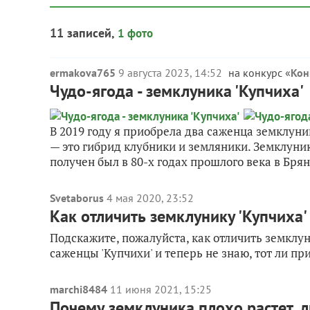
11 записей,
1 фото
ermakova765
9 августа 2023, 14:52
на конкурс «
Кон
Чудо-ягода - земклуника 'Купчиха'
В 2019 году я приобрела два саженца земклуни
— это гибрид клубники и земляники. Земклуника
получен был в 80-х годах прошлого века в Брян
Svetaborus
4 мая 2020, 23:52
Как отличить земклунику 'Купчиха
Подскажите, пожалуйста, как отличить земклун
саженцы 'Купчихи' и теперь не знаю, тот ли пр
marchi8484
11 июня 2021, 15:25
Почему земклуника плохо растет,