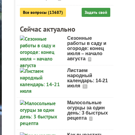
Все вопросы (13687)
Задать свой
Сейчас актуально
Сезонные
работы в саду и
огороде: конец
июля – начало
августа
9
Листаем
народный
календарь: 14-21
июля
31
Малосольные
огурцы за один
день: 3 быстрых
рецепта
5
Как вырастить