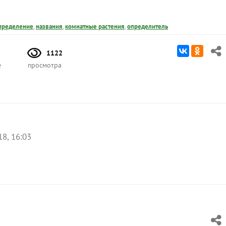
пределение
,
названия
,
комнатные растения
,
определитель
1122
е
просмотра
18, 16:03