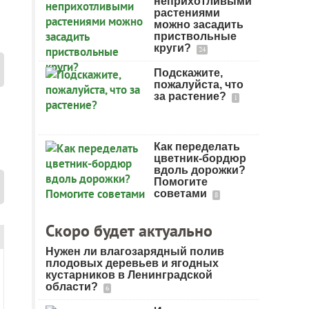
неприхотливыми
растениями
можно засадить
приствольные
круги?
24
Подскажите,
пожалуйста, что
за растение?
1
Как переделать
цветник-бордюр
вдоль дорожки?
Помогите
советами
8
Скоро будет актуально
Нужен ли влагозарядный полив
плодовых деревьев и ягодных
кустарников в Ленинградской
области?
6