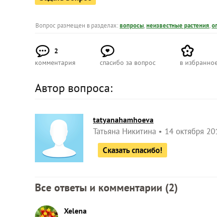
Вопрос размещен в разделах:
вопросы
,
неизвестные растения
,
о
2
комментария
спасибо за вопрос
в избранно
Автор вопроса:
tatyanahamhoeva
Татьяна Никитина
14 октября 20
Сказать спасибо!
Все ответы и комментарии (
2
)
Xelena