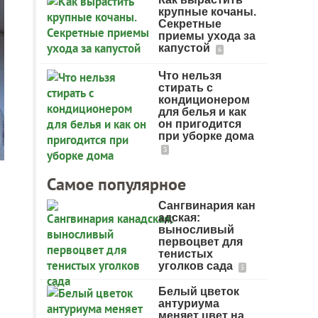
крупные кочаны.
Секретные
приемы ухода за
капустой
6
Что нельзя
стирать с
кондиционером
для белья и как
он пригодится
при уборке дома
3
Самое популярное
Сангвинария кан
адская:
выносливый
первоцвет для
тенистых
уголков сада
5
Белый цветок
антуриума
меняет цвет на