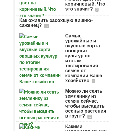
коричневый. Что
это значит?
3
Как оживить засохшую вишню-
саженец?
13
Самые
урожайные и
вкусные сорта
овощных
культур по
итогам
тестирования
семян от
компании Ваше
хозяйство
5
Можно ли сеять
землянику из
семян сейчас,
чтобы высадить
осенью растения
в грунт?
20
Какими