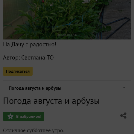
Арбузы сезона 2024
Подсолнухи в Сезоне-2024. Продолжение
На Дачу с радостью!
Гладиолусы Сезона-2024, продолжение
Автор:
Светлана ТО
Арбузная финишная прямая, или Сентябрьский арбуз
Подписаться
Парад планет, айда посмотрим!
Погода августа и арбузы
Погода августа и арбузы
Цветочные зарисовки августа
В избранное!
Покатай меня, большая черепаха, или Главное - выдержка
Отличное субботнее утро.
Шок в сезоне-2024: нашествие слизней