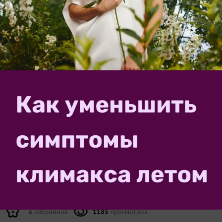
Все показали себя сладкими, сочными, красными.
Семечки самые крупные у третьего.
Это может быть полезным:
Сезон-2026. Когда решила, что не в этом сезоне,
или Про арбузы
Листья арбузов покрываются пятнами и вянут. Что
это за болезнь? Что можно сделать?
Что за черные пятна на листьях арбуза?
ЗАПИСЬ РАЗМЕЩЕНА В РАЗДЕЛАХ:
,
,
ЛИЧНЫЙ ОПЫТ ЧИТАТЕЛЕЙ
АВГУСТ
,
,
,
ПОГОДА
ПОДМОСКОВЬЕ
АРБУЗЫ
УРОЖАЙ
1
комментарий
9
спасибо за запись
в избранное
1185
просмотров