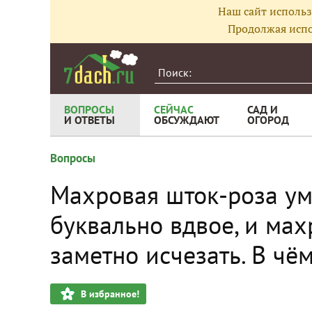
Наш сайт использ
Продолжая испо
ВОПРОСЫ
СЕЙЧАС
САД И
И ОТВЕТЫ
ОБСУЖДАЮТ
ОГОРОД
Вопросы
Махровая шток-роза ум
буквально вдвое, и мах
заметно исчезать. В чё
В избранное!