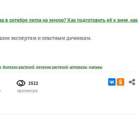
в октябре легла на землю? Как подготовить её к зиме, как
нашим экспертам и опытным дачникам.
е
,
болезни растений
,
лечение растений
,
штокрозы
,
мальвы
2522
е
просмотра