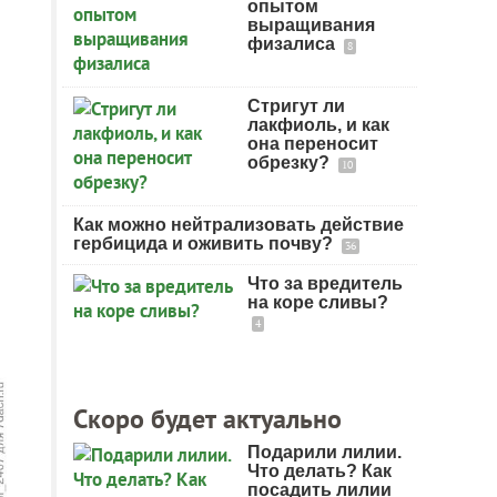
опытом
выращивания
физалиса
8
Стригут ли
лакфиоль, и как
она переносит
обрезку?
10
Как можно нейтрализовать действие
гербицида и оживить почву?
36
Что за вредитель
на коре сливы?
4
Скоро будет актуально
Подарили лилии.
Что делать? Как
посадить лилии