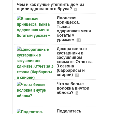
Чем и как лучше утеплить дом из
оцилиндрованного бруса?
4
Японская
принцесса.
Тыква
одарившая меня
богатым
урожаем
14
Декоративные
кустарники в
засушливом
климате. Отчет за
3 сезона
(барбарисы и
спиреи)
12
Что за белые
волокна внутри
яблока?
3
Поделитесь