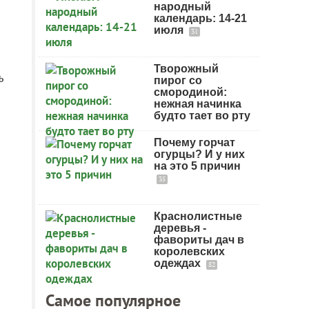
народный
календарь: 14-21
июля
31
Творожный
ь
пирог со
смородиной:
нежная начинка
будто тает во рту
Почему горчат
огурцы? И у них
на это 5 причин
35
Краснолистные
деревья -
фавориты дач в
королевских
одеждах
82
Самое популярное