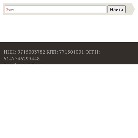
ИНН: 9715003782 КПП: 771501001 ОГРН:
5147746293448
Email:
info@7dach.ru
Тел: +7 (916) 710-7449 (семена не продаем!)
Главная страница
Сейчас публикуют
Сейчас обсуждают
Дачные вопросы
Помощь
Все товары
Все фото
Все вопросы