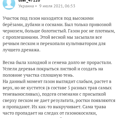
user_47120
Украина
9 июля 2021, 06:53
Участок под газон находится под высокими
берёзами, дубами и соснами. Был только привозной
чернозем, больше болотистый. Газон рос не плотным,
с проплешинами. Этой весной мы засыпали все
речным песком и перекопали культиватором для
лучшего дренажа.
Весна была холодной и семена долго не прорастали.
Успели деревья покрыться листвой и создать на
половине участка сплошную тень.
На данный момент газон выглядит слабым, растет в
верх, но не кустится (в составе 5 разных трав самых
теневыносливых), подсев семенами с присыпкой
сверху песком не дает результата, ростки появляются
и пропадают. Их как-то выкручивает. Сама трава
часто пропадает на следах от газонокосилки,