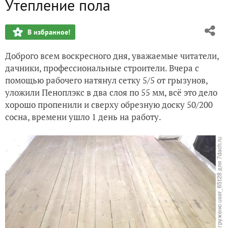
Утепление пола
Реставрация беседки и входной двери
В избранное!
Гидроизоляция пола и установка сеток от грызунов
Доброго всем воскресного дня, уважаемые читатели,
Герметизация кровельного пространства
дачники, профессиональные строители. Вчера с
помощью рабочего натянул сетку 5/5 от грызунов,
Установка тумб и дальнейшая укладка пола
уложили Пеноплэкс в два слоя по 55 мм, всё это дело
хорошо пропенили и сверху обрезную доску 50/200
Штукатурка цоколя
сосна, времени ушло 1 день на работу.
Электрика в доме. Смета
Электрика на даче