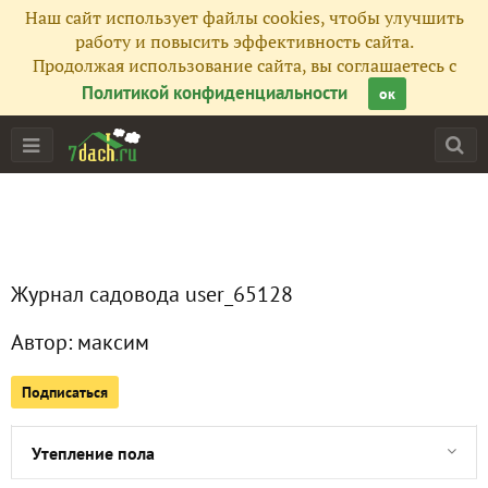
Наш сайт использует файлы cookies, чтобы улучшить
Главная
работу и повысить эффективность сайта.
Продолжая использование сайта, вы соглашаетесь с
Подписчики
1
Политикой конфиденциальности
ок
Все публикации
11
Сейчас обсуждают
Журнал садовода user_65128
Выгребная яма, или Септик из ж/б колец
Автор:
максим
Фундамент для будущего дома
Подписаться
Поправил забор
Утепление пола