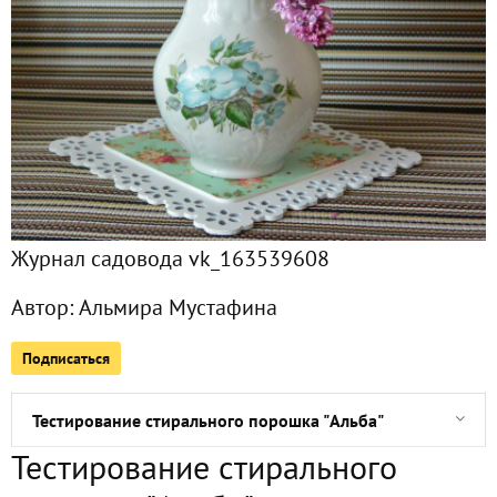
Сейчас обсуждают
Замечательный приз от "PACLAN"
Мой приз
Журнал садовода vk_163539608
Шикарный приз на моей кухне
Автор:
Альмира Мустафина
Чудеса, да и только. У нас цветут подснежники
Подписаться
Тестирование стирального порошка "Альба" (продолжени
Тестирование стирального порошка "Альба"
Тестирование стирального
Удобные закрепки для начатых пачек на кухне