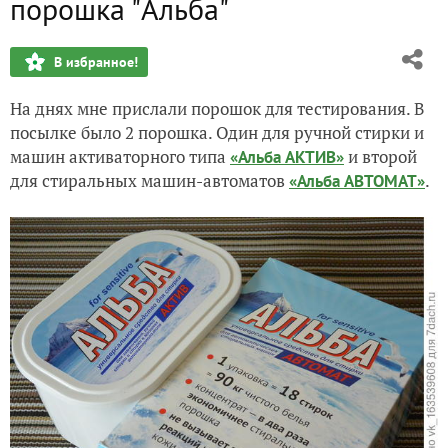
порошка "Альба"
Приз за конкурс "Техника на даче"
В избранное!
Ура, приз от "Махеевъ" получен!
На днях мне прислали порошок для тестирования. В
Как бросить курить
посылке было 2 порошка. Один для ручной стирки и
машин активаторного типа
и второй
«Альба АКТИВ»
Мои вкусняшки от "Махеевъ"
для стиральных машин-автоматов
.
«Альба АВТОМАТ»