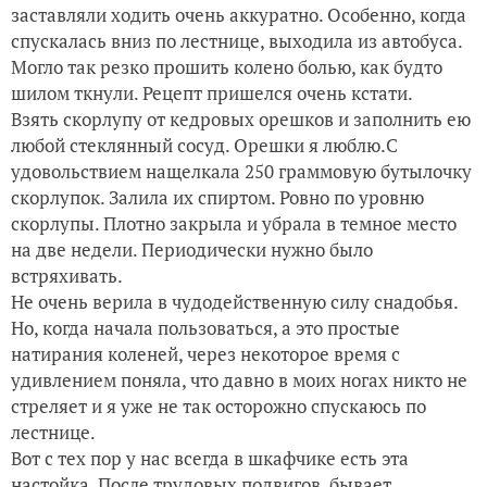
заставляли ходить очень аккуратно. Особенно, когда
Этапы (не)большого пути)))
спускалась вниз по лестнице, выходила из автобуса.
Могло так резко прошить колено болью, как будто
шилом ткнули. Рецепт пришелся очень кстати.
Взять скорлупу от кедровых орешков и заполнить ею
любой стеклянный сосуд. Орешки я люблю.С
удовольствием нащелкала 250 граммовую бутылочку
скорлупок. Залила их спиртом. Ровно по уровню
скорлупы. Плотно закрыла и убрала в темное место
на две недели. Периодически нужно было
встряхивать.
Не очень верила в чудодейственную силу снадобья.
Но, когда начала пользоваться, а это простые
натирания коленей, через некоторое время с
удивлением поняла, что давно в моих ногах никто не
стреляет и я уже не так осторожно спускаюсь по
лестнице.
Вот с тех пор у нас всегда в шкафчике есть эта
настойка. После трудовых подвигов, бывает,