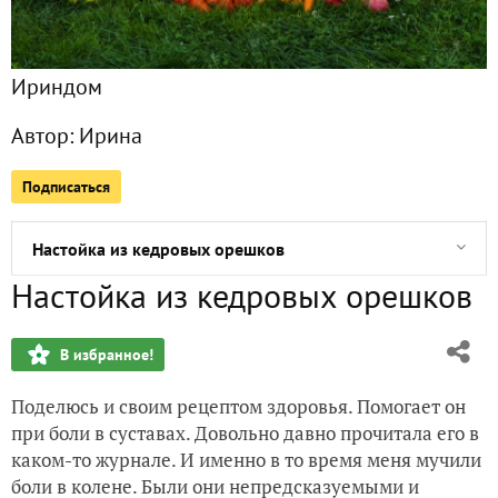
Лунный календарь, гороскоп и прочие предсказания
Ириндом
Дети Остапа Бендера или 400 способов законного отъема 
Автор:
Ирина
Отрицательный опыт
Подписаться
Покупки и заказы на сезон 2017
Настойка из кедровых орешков
Настойка из кедровых орешков
Курятник - подготовка к зиме
В избранное!
Стеллаж для рассады
Поделюсь и своим рецептом здоровья. Помогает он
Плоскорез Фокина. Размышления на тему
при боли в суставах. Довольно давно прочитала его в
каком-то журнале. И именно в то время меня мучили
Первый иней
боли в колене. Были они непредсказуемыми и