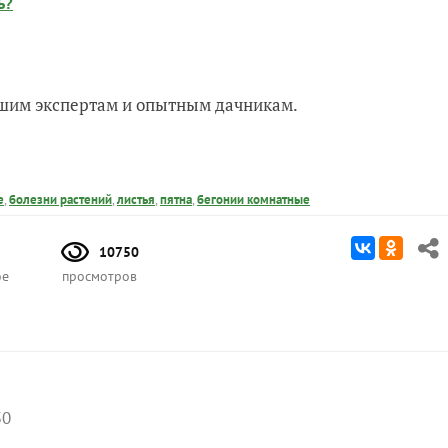
ь?
нашим экспертам и опытным дачникам.
е
,
болезни растений
,
листья
,
пятна
,
бегонии комнатные
10750
ое
просмотров
50