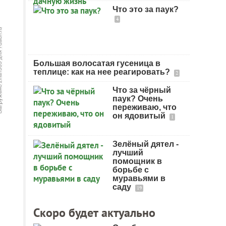
Что это за паук?
4
Большая волосатая гусеница в
теплице: как на нее реагировать?
2
Что за чёрный
паук? Очень
переживаю, что
он ядовитый
1
Зелёный дятел -
лучший
помощник в
борьбе с
муравьями в
саду
19
Скоро будет актуально