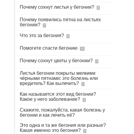
Почему сохнут листья у бегонии?
8
Почему появились пятна на листьях
бегонии?
7
Что это за бегония?
3
Помогите спасти бегонию
11
Почему сохнут цветы у бегонии?
1
Листья бегонии покрыты мелкими
чёрными пятнами: это болезнь или
вредитель? Как вылечить?
1
Как называется этот вид бегонии?
Какое у него заболевание?
2
Скажите, пожалуйста, какая болезнь у
бегонии и как лечить её?
Это одна и та же бегония или разные?
Какая именно это бегония?
1