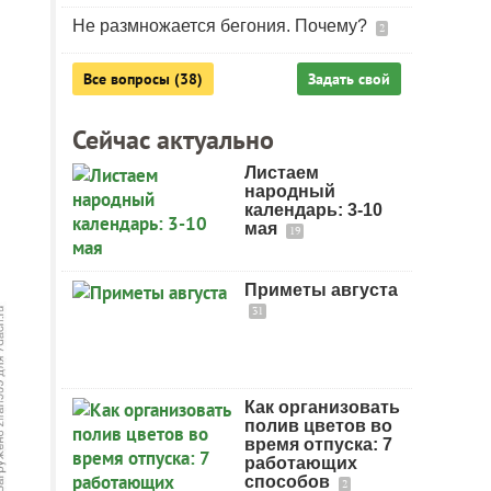
Не размножается бегония. Почему?
2
Все вопросы (38)
Задать свой
Сейчас актуально
Листаем
народный
календарь: 3-10
мая
19
Приметы августа
31
Как организовать
полив цветов во
время отпуска: 7
работающих
способов
2