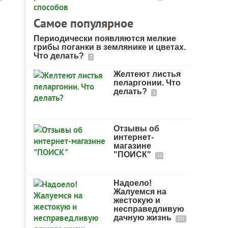
Самое популярное
Периодически появляются мелкие
грибы поганки в землянике и цветах.
Что делать?
2
Желтеют листья
пеларгонии. Что
делать?
3
Отзывы об
интернет-
магазине
"ПОИСК"
14
Надоело!
Жалуемся на
жестокую и
несправедливую
дачную жизнь
331