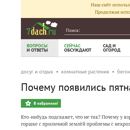
Наш сайт использ
Продолжая испо
ВОПРОСЫ
СЕЙЧАС
САД И
И ОТВЕТЫ
ОБСУЖДАЮТ
ОГОРОД
досуг и отдых
комнатные растения
бего
Почему появились пятн
В избранное!
Кто-нибудь подскажет, что не так? Почему у в
горшке с приличной землёй проблемы с некро