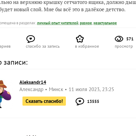
льно на верхнюю крышку сетчатого ящика, должно дыша
будет новый слой. Мне бы всё это в далёкое детство.
азмещена в разделах:
личный опыт читателей
,
разное
,
неактуальное
571
ариев
спасибо за запись
в избранное
просмотр
р записи:
Aleksandr14
Александр
Минск
11 июля 2023, 23:25
Сказать спасибо!
13555