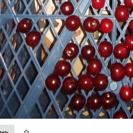
✿
тить