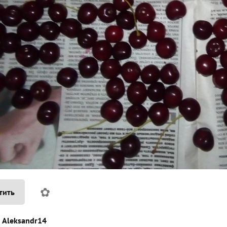
✿
тить
Aleksandr14