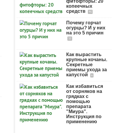
фитофторы: 20
копеечных
средств
95
Почему горчат
огурцы? И у них
на это 5 причин
35
Как вырастить
крупные кочаны.
Секретные
приемы ухода за
капустой
6
Как избавиться
от сорняков на
грядках с
помощью
препарата
"Миура".
Инструкция по
применению