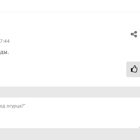
7:44
оды.