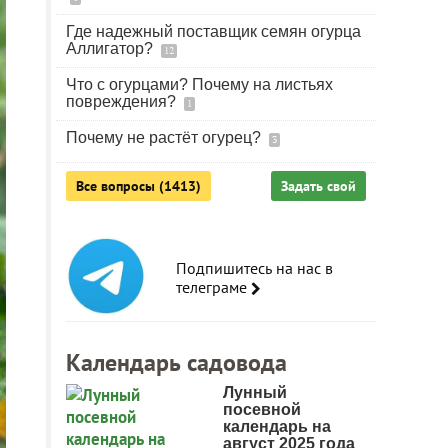
Где надежный поставщик семян огурца
Аллигатор?
12
Что с огурцами? Почему на листьях
повреждения?
1
Почему не растёт огурец?
3
Все вопросы (1413)
Задать свой
Подпишитесь на нас в
телеграме
Календарь садовода
Лунный
посевной
календарь на
август 2025 года