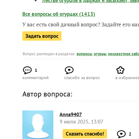
Листья огурцов в дырках и засыхают, зав
Все вопросы об огурцах (1413)
У вас есть свой дачный вопрос? Задайте его 
Задать вопрос
Вопрос размещен в разделах:
вопросы
,
огурцы
,
неизвестное заб
1
комментарий
спасибо за вопрос
в избранно
Автор вопроса:
Anna9407
9 июля 2025, 13:07
Сказать спасибо!
2