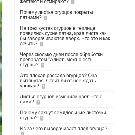
желтеют и отмирают?
1
Почему листья огурцов покрыты
пятнами?
1
На трёх кустах огурцов в теплице
появились сухие пятна, края листа как
бы заворачиваются вверх. Что это и как
лечить?
2
Через сколько дней после обработки
препаратом "Алиот" можно есть
огурцы?
2
Это плохая рассада огурцов? Она
вытянутая. Стоит ли от нее ждать
урожая?
3
Листья огурцов изменили цвет. Что с
ними?
2
Почему сохнут семядольные листочки
огурца?
3
Из-за чего выворачивает плод огурца?
1