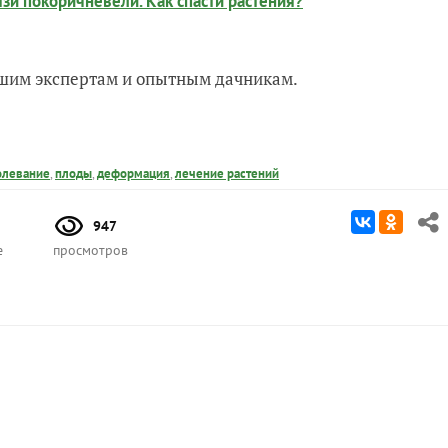
язи покоричневели. Как спасти растения?
нашим экспертам и опытным дачникам.
олевание
,
плоды
,
деформация
,
лечение растений
947
е
просмотров