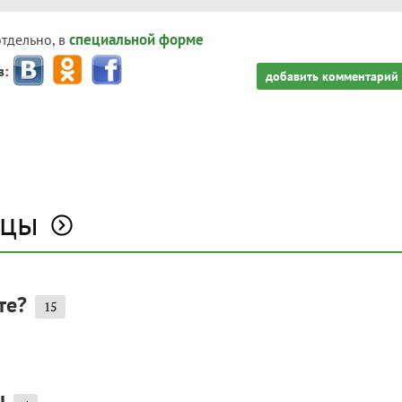
специальной форме
отдельно, в
з:
добавить комментарий
рцы
те?
15