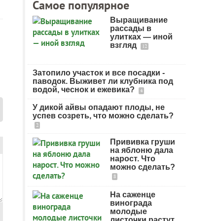
Самое популярное
Выращивание
рассады в
улитках — иной
взгляд
12
Затопило участок и все посадки -
паводок. Выживет ли клубника под
водой, чеснок и ежевика?
4
У дикой айвы опадают плоды, не
успев созреть, что можно сделать?
2
Прививка груши
на яблоню дала
нарост. Что
можно сделать?
8
На саженце
винограда
молодые
листочки растут