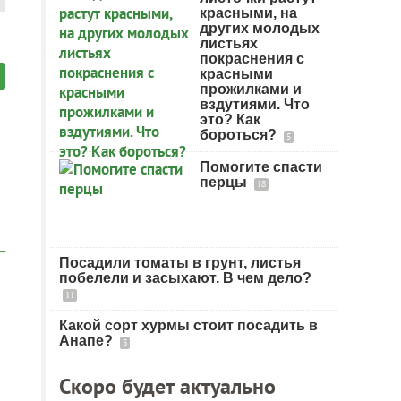
красными, на
других молодых
листьях
покраснения с
красными
прожилками и
вздутиями. Что
это? Как
бороться?
5
Помогите спасти
перцы
18
Посадили томаты в грунт, листья
побелели и засыхают. В чем дело?
11
Какой сорт хурмы стоит посадить в
Анапе?
3
Скоро будет актуально