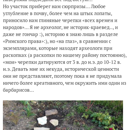
Но участок приберег нам сюрпризы… Любое
углубление в почву, более чем на штык лопаты,
приносило нам глиняные черепки «всех времен и
народов»… Я не археолог, не историк-краевед.., и
даже не гончар :), историю я знаю лишь в разделе
«Римского права»:), но «на глаз», в сравнении с
экземплярами, которые находят археологи при
раскопках (а раскопки по нашему району постоянно),
«мои» черепки датируются от 3 в. до н.э. до 10-12 в.
н.э. Девать мне их некуда, исторической ценности
они не представляют, поэтому пока я не придумала
ничего более креативного, чем окружить ими один из
барбарисов…