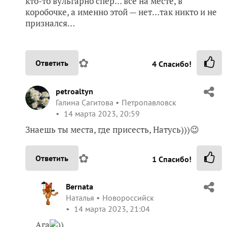
кто-то вульгарно спер… все на месте, в
коробочке, а именно этой — нет…так никто и не
признался…
✿
Ответить
4
Спасибо!
petroaltyn
Галина Сагитова
Петропавловск
14 марта 2023, 20:59
Знаешь ты места, где присесть, Натусь)))😉
✿
Ответить
1
Спасибо!
Bernata
Наталья
Новороссийск
14 марта 2023, 21:04
Ага
))