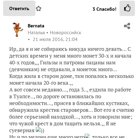
✿
Ответить
3
Спасибо!
Bernata
Наталья
Новороссийск
21 июля 2016, 21:04
Ир, да я и не собираюсь никуда ничего девать… С
детских времен у меня много монет 30-х и начала
40-х годов,,, Гильзы и патроны пацаны нам
(девчонкам) не отдавали, а монеток много…
Когда жила в старом доме, там попалось несколько
монет начала 20-го века.,,
А вот совсем недавно..., года 3.., ездила по работе
в Туапсе.., по дороге остановилась по
необходимости..., присев в ближайших кустиках,
обнаружила крестик староверов… Вот его я считаю
более серьезной находкой..., хоть и говорили мне;
что чужой крест в дом тащить нельзя.,, Я не
суеверная
))
Ну и по мелочи еще много чего
, только все не