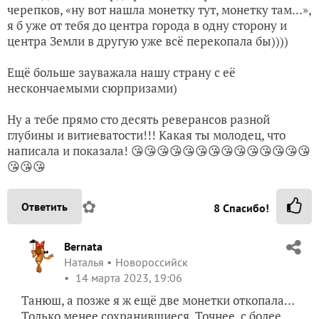
черепков, «ну вот нашла монетку тут, монетку там...»,
я б уже от тебя до центра города в одну сторону и
центра Земли в другую уже всё перекопала бы))))
Ещё больше зауважала нашу страну с её
нескончаемыми сюрпризами)
Ну а тебе прямо сто десять реверансов разной
глубины и витиеватости!!! Какая ты молодец, что
написала и показала! 😘😘😘😘😘😘😘😘😘😘😘😘😘😘
😘😘😘
✿
Ответить
8
Спасибо!
Bernata
Наталья
Новороссийск
14 марта 2023, 19:06
Танюш, а позже я ж ещё две монетки откопала…
Только менее сохранившиеся. Точнее, с более