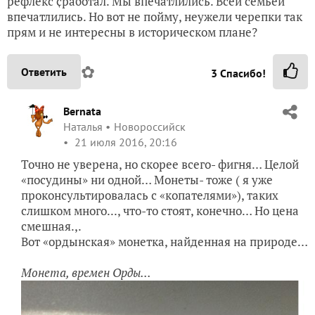
рефлекс ҫработал. Мы впечатлились. Всей семьей
впечатлились. Но вот не пойму, неужели черепки так
прям и не интересны в историческом плане?
✿
Ответить
3
Спасибо!
Bernata
Наталья
Новороссийск
21 июля 2016, 20:16
Точно не уверена, но скорее всего- фигня… Целой
«посудины» ни одной… Монеты- тоже ( я уже
проконсультировалась с «копателями»), таких
слишком много..., что-то стоят, конечно… Но цена
смешная.,.
Вот «ордынская» монетка, найденная на природе…
Монета, времен Орды...