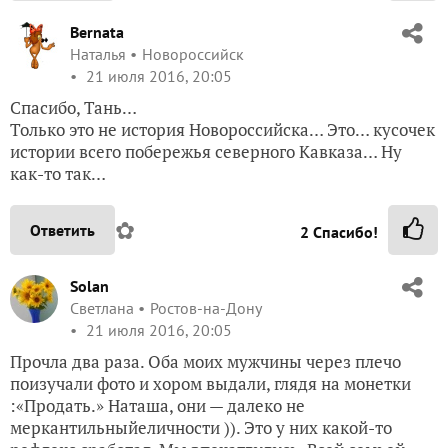
Bernata
Наталья
Новороссийск
21 июля 2016, 20:05
Спасибо, Тань…
Только это не история Новороссийска… Это… кусочек
истории всего побережья северного Кавказа… Ну
как-то так…
✿
Ответить
2
Спасибо!
Solan
Светлана
Ростов-на-Дону
21 июля 2016, 20:05
Прочла два раза. Оба моих мужчины через плечо
поизучали фото и хором выдали, глядя на монетки
:«Продать.» Наташа, они — далеко не
меркантильныйеличности )). Это у них какой-то