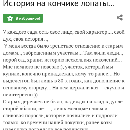
История на кончике лопаты...
Не устаю благодарить за призы...
В избранное!
Созрели сливы в саду у тети Фивы...
У каждого сада есть свое лицо, свой характер,… свой
С приветом из города N...
дух, своя история ..,
У меня всегда было трепетное отношение к старым
Мечты сбываются.... Снова
домам.., заброшенным участкам… Там жили люди..,
порой сад хранит историю нескольких поколений…
"Хвалебная песнь" сорнякам...
Мне немного не повезло:), участок, который мы
купили, конечно принадлежал, кому-то ранее… Но
выделен он был лишь в 80-х годах, как дополнение к
основному огороду… На нем держали коз — скучно и
неинтересно:))
Старых деревьев не было, надежды на клад в дупле
старой яблони, нет..., лишь молодые сливы и
сливовая поросль, которые появились и подросли
только ко времени нашей покупки, ранее козы
наверняка подъедали все подчистую…