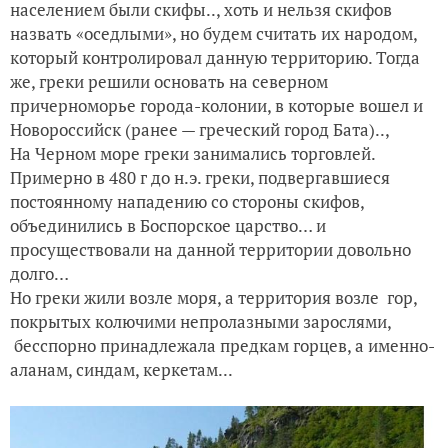
населением были скифы.., хоть и нельзя скифов
назвать «оседлыми», но будем считать их народом,
который контролировал данную территорию. Тогда
же, греки решили основать на северном
причерноморье города-колонии, в которые вошел и
Новороссийск (ранее — греческий город Бата)..,
На Черном море греки занимались торговлей.
Примерно в 480 г до н.э. греки, подвергавшиеся
постоянному нападению со стороны скифов,
объединились в Боспорское царство… и
просуществовали на данной территории довольно
долго…
Но греки жили возле моря, а территория возле гор,
покрытых колючими непролазными зарослями,
бесспорно принадлежала предкам горцев, а именно-
аланам, синдам, керкетам...