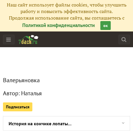
Наш сайт использует файлы cookies, чтобы улучшить
Фото
2243
работу и повысить эффективность сайта.
Продолжая использование сайта, вы соглашаетесь с
Сейчас обсуждают
Политикой конфиденциальности
ок
Перец сладкий Биг Папа
Два дня НЕвиртуальной реальности ...
Валерьяновка
И на камнях растут цветы?!
Автор:
Наталья
Что делать, когда ничего не хочется делать...
Подписаться
Есть ли жизнь после пятидесяти...
История на кончике лопаты...