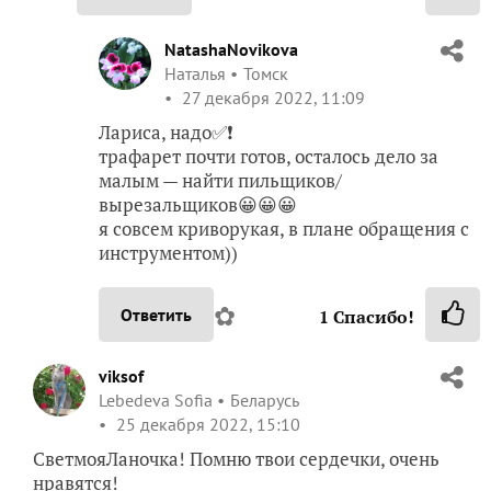
NatashaNovikova
Наталья
Томск
27 декабря 2022, 11:09
Лариса, надо✅❗
трафарет почти готов, осталось дело за
малым — найти пильщиков/
вырезальщиков😀😀😀
я совсем криворукая, в плане обращения с
инструментом))
✿
Ответить
1
Спасибо!
viksof
Lebedeva Sofia
Беларусь
25 декабря 2022, 15:10
СветмояЛаночка! Помню твои сердечки, очень
нравятся!