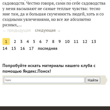
садоводств. Честно говоря, сами по себе садоводства
у меня вызывают не самые теплые чувства: тесно
мне там, да и большая скученность людей, хоть и со
сходными увлечениями, но все же абсолютно
разных,...
следующая →
← предыдущая
2
3
4
5
6
7
8
9
10
11
12
13
1
14
15
16
17
последняя
Попробуйте искать материалы нашего клуба с
помощью Яндекс.Поиск!