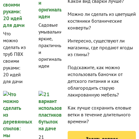
Какой вид сварки лучше?
Можно ли сделать из цветущей
костяники ботанические
Садовые
конверты?
умывальники:
Что
яркие,
можно
Интересно, существуют ли
практичные
сделать из
магазины, где продают ягоды
и
труб ПВХ
из глины?
оригинальные
своими
идеи
Подскажите, как можно
руками:
использовать баночки от
20 идей
детского питания и как
для дачи
облагородить старую
лакированную мебель?
Как лучше сохранить еловые
ветки в течение длительного
времени?
21
Задать вопрос