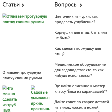
сделаем наши сады еще интереснее и краше!
Статьи
Вопросы
поделки из ниток
Цветочник из чурки: как
проделать углубление?
Кормушки для птиц: быть или
не быть?
Как сделать кормушку для
птиц?
Медицинское оборудование
для садоводства: кто-то как-
Отливаем тротуарную
нибудь использовал?
плитку своими руками
Где найти описание к мастер-
классу "Ёлка из карандашей"?
Дайте совет по сварке деталей
из вилок, ложек и ножей.