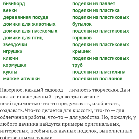
бизиборд
поделки из паллет
венки
поделки из пластика
деревянная посуда
поделки из пластиковых
домики для животных
бутылок
домики для насекомых
поделки из пластиковых
домики для птиц
горшков
звездочки
поделки из пластиковых
игрушки
крышек
ключи
поделки из пластиковых
кормушки
труб
куклы
поделки из пластилина
мягкие игрушки
поделки из поддонов
настенные композиции
поделки из полимерной
Наверное, каждый садовод — личность творческая. Да и
панно
глины
как же иначе: дачный труд всегда связан с
поделки из атласных лент
поделки из природных
необходимостью что-то придумывать, изобретать,
поделки из бамбука
материалов
создавать. Что-то делается для красоты, что-то — для
поделки из бетона
поделки из пробок
облегчения работы, что-то — для удобства. Но, пожалуй, у
поделки из бисера
поделки из прутьев
любого дачника найдутся примеры оригинальных,
поделки из бросового
поделки из ракушек
интересных, необычных дачных поделок, выполненных
материала
поделки из салфеток
собственными руками.