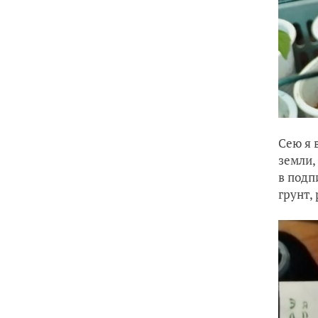
Сею я 
земли,
в подп
грунт,