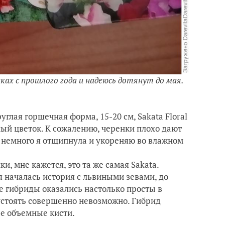
ках c прошлого года и надеюсь дотянут до мая.
углая горшечная форма, 15-20 см, Sakata Floral
ный цветок. К сожалению, черенки плохо дают
е немного я отщипнула и укореняю во влажном
, мне кажется, это та же самая Sakata.
ня началась история с львиными зевами, до
е гибриды оказались настолько просты в
устоять совершенно невозможно. Гибрид
е объемные кисти.