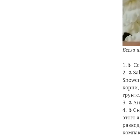
Всего 
1.🌷 C
2. 🌷S
Shower
корни,
грунте
3. 🌷А
4. 🌷C
этого 
развед
компак