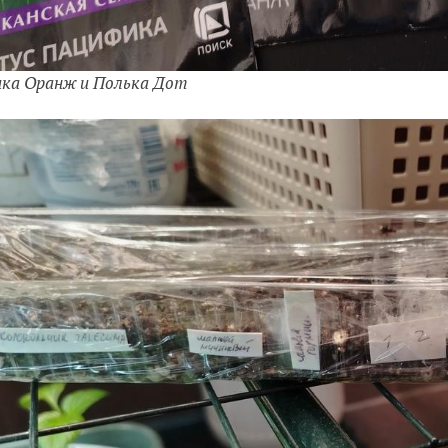
ка Оранж и Полька Дот