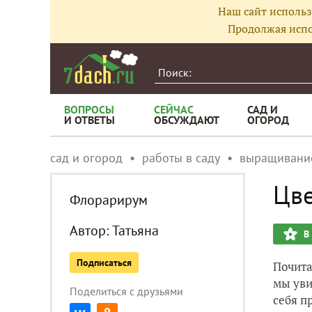
Наш сайт использ
Продолжая испо
ВОПРОСЫ
СЕЙЧАС
САД И
И ОТВЕТЫ
ОБСУЖДАЮТ
ОГОРОД
сад и огород
работы в саду
выращивани
Цв
Флорарирум
Автор:
Татьяна
В
Подписаться
Почита
мы уви
Поделиться с друзьями
себя п