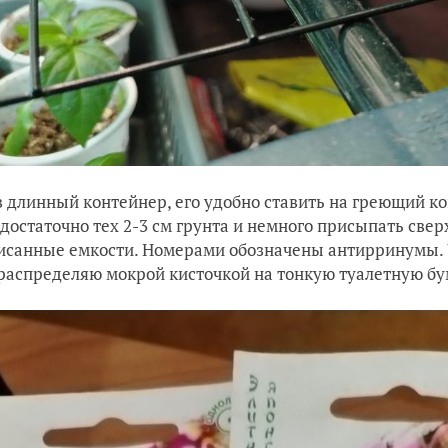
в длинный контейнер, его удобно ставить на греющий к
 достаточно тех 2-3 см грунта и немного присыпать свер
исанные емкости. Номерами обозначены антирринумы. 
 распределяю мокрой кисточкой на тонкую туалетную бу