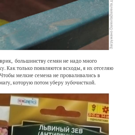
оврик, большинству семян не надо много
ху. Как только появляются всходы, я их отселяю
Чтобы мелкие семена не проваливались в
магу, которую потом уберу зубочисткой.