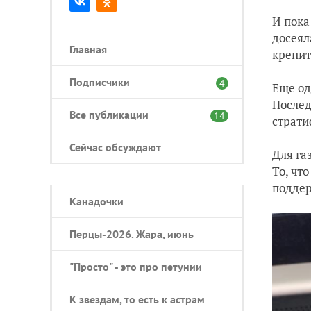
И пока
досеял
Главная
крепит
Подписчики
4
Еще од
Послед
Все публикации
14
страт
Сейчас обсуждают
Для га
То, чт
поддер
Канадочки
Перцы-2026. Жара, июнь
"Просто" - это про петунии
К звездам, то есть к астрам