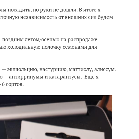
лы посадить, но руки не дошли. В итоге я
еточную независимость от внешних сил будем
 поздним летом/осенью на распродаже.
иваю холодильную полочку семенами для
 — эшшольцию, настурцию, маттиолу, алиссум.
по — антирринумы и катарантусы. Еще я
6 сортов.