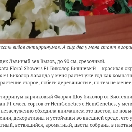
шесть видов антирринумов. А еще два у меня стоят в горш
едек Львиный зев Вызов, до 90 см, срезочный.
akata Floral Showers F1 Биколор Вишневый — красивая окр
s F1 Биколор Лаванда у меня растет уже год как комнат
 растение старое, побеги деревянистые, но тем не мене
.
нтирринум карликовый Флорал Шоу биколор от Биотехники
нап F1 смесь сортов от HemGenetics c HemGenetics, у ме
я незаслуженно обходила вниманием это цветок, но новы
ении, декоративны и устойчивы во внешней среде, что 
тный, ветвящийся, ароматный, цветы собраны в плотны