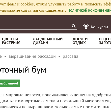
ует файлы cookies, чтобы улучшить работу и повысить эфф
льзование сайта, вы соглашаетесь с
Политикой конфиденци
Конкурсы
ЦВЕТЫ И
ЛАНДШАФТНЫЙ
ДОСУГ И
РЕЦЕП
РАСТЕНИЯ
ДИЗАЙН
ОТДЫХ
ЗАГОТ
е
выращивание рассадой
рассада
еточный бум
 избранное!
ла мировые новости, попечалилась о ценах на удобрения
дим, как импортные семена и посадочный материал еще 
рактически не выращиваем, только самые примитивные