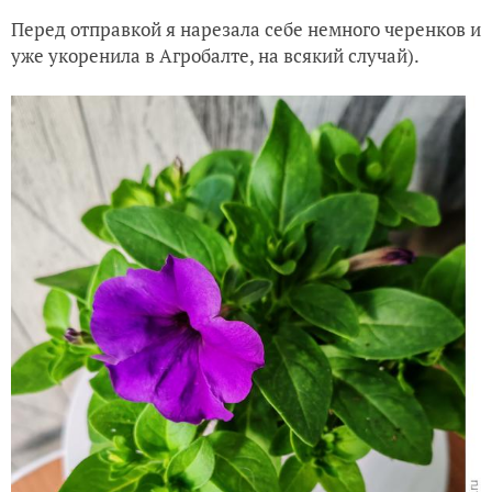
33-й день от посева семян, первый ящик рассады готов
Хлороз меня не сильно смущает, при высадке на
постоянное место растения выправятся, кустики
габитусом 25х25х25 см, на один куст надо 2-3 литра
грунта. Грунт планирую заправлять Осмокотом Про,
из расчета грамм на грунт. Пролонгированного
удобрения хватит на 5-6 месяцев.
Перед отправкой я нарезала себе немного черенков и
уже укоренила в Агробалте, на всякий случай).