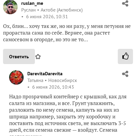
DarevitaDarevita
Татьяна
Новосибирск
15 мая 2026, 08:21
6424
Сказать спасибо!
Комментарии (
8
)
ruslan_me
Руслан
Актобе (Актюбинск)
6 июня 2026, 10:31
Ох, блин… хочу так же, но ни разу, у меня петуния не
прорастала сама по себе. Вернее, она растет
самосевом в огороде, но это не то…
✿
Ответить