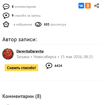
задавят собой бакопу, диасцию или лобелию?
Это может быть полезным:
Сезон-2023. Петуниям в дождь нужен зонтик
Помогите разобраться в разновидностях петуний.
Какие для чего, в чем особенности?
Петунии пожелтели, что делать?
ЗАПИСЬ РАЗМЕЩЕНА В РАЗДЕЛАХ:
,
,
ЛИЧНЫЙ ОПЫТ ЧИТАТЕЛЕЙ
ПЕТУНИИ
,
,
ВЫРАЩИВАНИЕ ИЗ СЕМЯН
РАССАДА
УХОД ЗА РАССАДОЙ
8
комментариев
9
спасибо за запись
в избранное
503
просмотра
Автор записи: