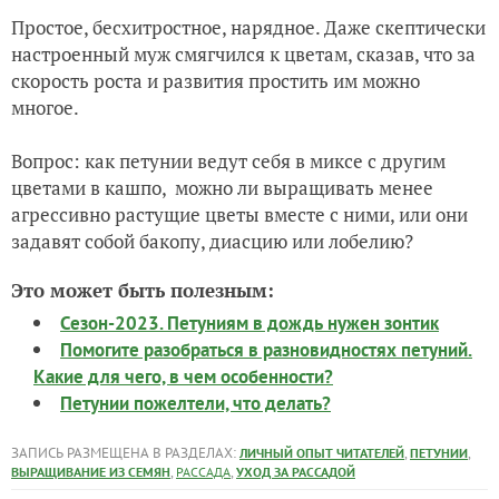
Sakata Хулахуп F1, показала цветы на 38-й день от
посева
Cамая неспешная, с самыми крупными цветами и
листьями, у растения нестабильная кайма, этим она
отличается от более современных сортов. Даже в
буклетах компании оригинатора цветы с разной
шириной каймы по краю цветка, не для
перфекционистов. Куст небольшой, коренастый,
25х25х25 см, ему подойдет кашпо объемом 2 литра.
Простое, бесхитростное, нарядное. Даже скептически
настроенный муж смягчился к цветам, сказав, что за
скорость роста и развития простить им можно
многое.
Вопрос: как петунии ведут себя в миксе с другим
цветами в кашпо, можно ли выращивать менее
агрессивно растущие цветы вместе с ними, или они