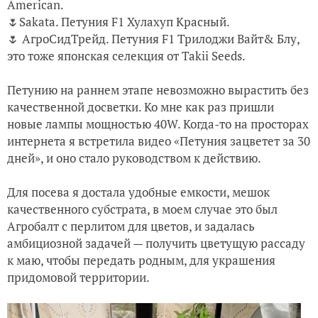
American.
🌷Sakata. Петуния F1 Хулахуп Красный.
🌷 АгроСидТрейд. Петуния F1 Трилоджи Вайт& Блу,
это тоже японская селекция от Takii Seeds.
Петунию на раннем этапе невозможно вырастить без
качественной досветки. Ко мне как раз пришли
новые лампы мощностью 40W. Когда-то на просторах
интернета я встретила видео «Петуния зацветет за 30
дней», и оно стало руководством к действию.
Для посева я достала удобные емкости, мешок
качественного субстрата, в моем случае это был
Агробалт с перлитом для цветов, и задалась
амбициозной задачей — получить цветущую рассаду
к маю, чтобы передать родным, для украшения
придомовой территории.