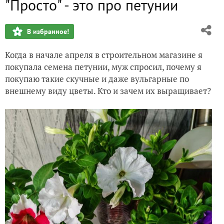
"Просто" - это про петунии
К звездам, то есть к астрам
В избранное!
Ползи, улитка, по склону Фудзи
Когда в начале апреля в строительном магазине я
Цветочный бум
покупала семена петунии, муж спросил, почему я
покупаю такие скучные и даже вульгарные по
Томаты
внешнему виду цветы. Кто и зачем их выращивает?
Помидоры-малютки
Перчики-2026
Посевная
Спасение рядового Колеуса