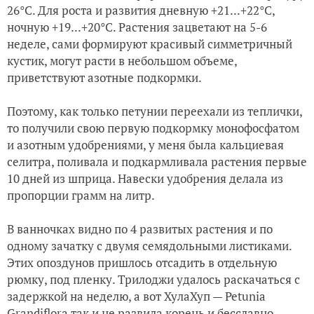
26
°
С. Для роста и развития дневную +21...+22
°
С,
ночную +19...+20
°
С. Растения зацветают на 5-6
неделе, сами формируют красивый симметричный
кустик, могут расти в небольшом объеме,
приветствуют азотные подкормки.
Поэтому, как только петунии переехали из теплички,
то получили свою первую подкормку монофосфатом
и азотным удобрениями, у меня была кальциевая
селитра, поливала и подкармливала растения первые
10 дней из шприца. Навески удобрения делала из
пропорции грамм на литр.
В ванночках видно по 4 развитых растения и по
одному зачатку с двумя семядольными листиками.
Этих опоздунов пришлось отсадить в отдельную
рюмку, под пленку. Трилоджи удалось раскачаться с
задержкой на неделю, а вот ХулаХуп — Petunia
Grandiflora так и не развила корень и бесславно