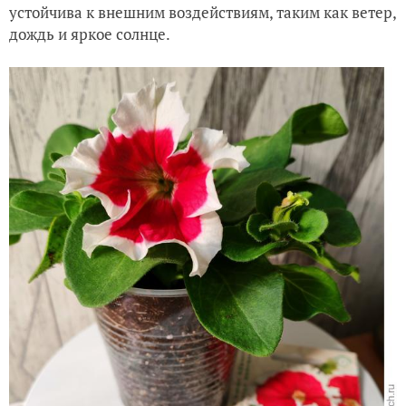
Петуния Tрилоджи Bлу, синие развиваются чуть
медленнее белой расцветки, зацвела на 38-й день от
посева
Петунии Trilogy F1 от Takii — это предтечи мощных
суперампельных современных сортов, у них
красивая круглая форма, высота 10-15 см у куста,
небольшие цветы до 5 см в диаметре и способность
отращивать побеги до 60 см, один корень может
освоить до 20 литров объема кашпо. Петуния
устойчива к внешним воздействиям, таким как ветер,
дождь и яркое солнце.