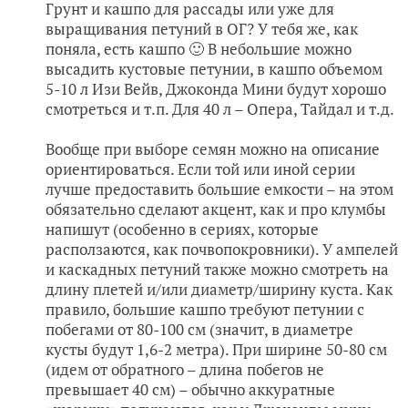
Грунт и кашпо для рассады или уже для
выращивания петуний в ОГ? У тебя же, как
поняла, есть кашпо 🙂 В небольшие можно
высадить кустовые петунии, в кашпо объемом
5-10 л Изи Вейв, Джоконда Мини будут хорошо
смотреться и т.п. Для 40 л – Опера, Тайдал и т.д.
Вообще при выборе семян можно на описание
ориентироваться. Если той или иной серии
лучше предоставить большие емкости – на этом
обязательно сделают акцент, как и про клумбы
напишут (особенно в сериях, которые
расползаются, как почвопокровники). У ампелей
и каскадных петуний также можно смотреть на
длину плетей и/или диаметр/ширину куста. Как
правило, большие кашпо требуют петунии с
побегами от 80-100 см (значит, в диаметре
кусты будут 1,6-2 метра). При ширине 50-80 см
(идем от обратного – длина побегов не
превышает 40 см) – обычно аккуратные