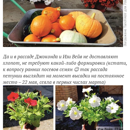
Да и в рассаде Джоконда и Изи Вейв не доставляют
хлопот, не требуют какой-либо формировки (кстати,
к вопросу ранних посевов семян 😉 так рассада
петунии выглядит на момент высадки на постоянное
место – 22 мая, сеяла в первых числах марта)