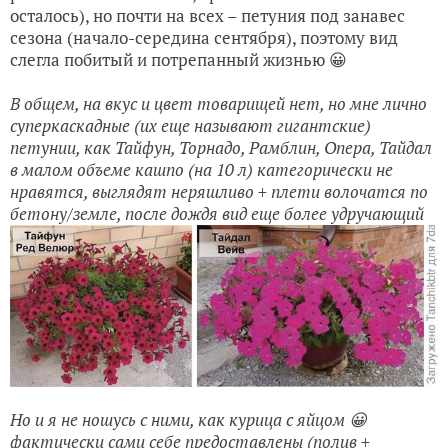
осталось), но почти на всех – петуния под занавес
сезона (начало-середина сентября), поэтому вид
слегла побитый и потрепанный жизнью 😀
В общем, на вкус и цвет товарищей нет, но мне лично
суперкаскадные (их еще называют гигантские)
петунии, как Тайфун, Торнадо, Рамблин, Опера, Тайдал
в малом объеме кашпо (на 10 л) категорически не
нравятся, выглядят неряшливо + плети волочатся по
бетону/земле, после дождя вид еще более удручающий
Но и я не ношусь с ними, как курица с яйцом 😀
фактически сами себе предоставлены (полив +