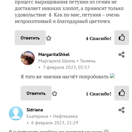
процесс выращивания петунии из семян не
доставляет никаких хлопот, а приносит только
удовольствие 🌷 Как по мне, петуния – очень
неприхотливый и благодарный цветочек
✿
Ответить
4
Спасибо!
MargaritaShkel
Маргарита Шкель
Тюмень
7 февраля 2023, 05:57
Я того же мнения насчёт попробовать
✿
Ответить
1
Спасибо!
Sidriana
Екатерина
Нефтекамск
6 февраля 2023, 21:29
Я в петуниях вообще не эксперт ни разу 😀