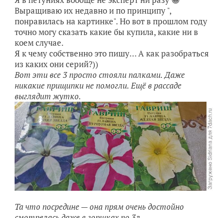
Выращиваю их недавно и по принципу ",
понравилась на картинке". Но вот в прошлом году
точно могу сказать какие бы купила, какие ни в
коем случае.
Я к чему собственно это пишу… А как разобраться
из каких они серий?))
Вот эти все 3 просто стояли палками. Даже
никакие прищипки не помогли. Ещё в рассаде
выглядит жутко.
Та что посредине — она прям очень достойно
смотрелась даже в горшках по 3л.