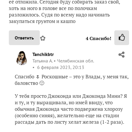
её отложила. Сегодня буду собирать заказ свой,
хоть на ного в голове все по полочкам
разложилось. Судя по всему надо начинать
закупаться грунтом и кашпо
✿
Ответить
4
Спасибо!
Tanchikbtr
Татьяна А.
Челябинская обл.
6 февраля 2023, 20:13
Спасибо 🌷 Роскошные – это у Влады, у меня так,
баловство 🙂
У тебя просто Джоконда или Джоконда Мини? Я
и ту, и ту выращивала, но имей ввиду, что
обычная Джоконда часто подвержена хлорозу
(особенно синяя), желательно еще на стадии
рассады дать по листу хелат железа (1-2 раза).