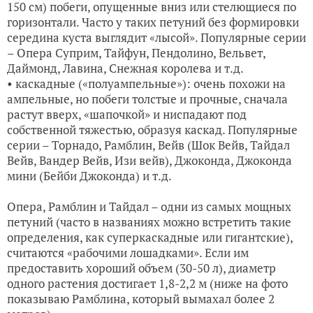
150 см) побеги, опущенные вниз или стелющиеся по
горизонтали. Часто у таких петуний без формировки
середина куста выглядит «лысой». Популярные серии
– Опера Суприм, Тайфун, Пендолино, Вельвет,
Даймонд, Лавина, Снежная королева и т.д.
• каскадные («полуампельные»): очень похожи на
ампельные, но побеги толстые и прочные, сначала
растут вверх, «шапочкой» и ниспадают под
собственной тяжестью, образуя каскад. Популярные
серии – Торнадо, Рамблин, Вейв (Шок Вейв, Тайдал
Вейв, Вандер Вейв, Изи вейв), Джоконда, Джоконда
мини (Бейби Джоконда) и т.д.
Опера, Рамблин и Тайдал – одни из самых мощных
петуний (часто в названиях можно встретить такие
определения, как суперкаскадные или гигантские),
считаются «рабочими лошадками». Если им
предоставить хороший объем (30-50 л), диаметр
одного растения достигает 1,8-2,2 м (ниже на фото
показываю Рамблина, который вымахал более 2