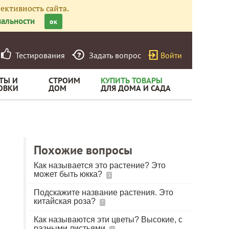
ективность сайта.
альности
ок
Тестирования
Задать вопрос
Войти
ТЫ И
СТРОИМ
КУПИТЬ ТОВАРЫ
ОВКИ
ДОМ
ДЛЯ ДОМА И САДА
Похожие вопросы
Как называется это растение? Это
может быть юкка?
3
Подскажите название растения. Это
китайская роза?
7
Как называются эти цветы? Высокие, с
разными листьями