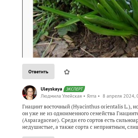
✿
Ответить
Uleyskaya
ЭКСПЕРТ
Людмила Улейская
Ялта
8 апреля 2024, 
Гиацинт восточный (Hyacinthus orientalis L.), 
он уже не из одноименного семейства Гиацинт
(Asparagaceae). Среди его сортов есть сильн
недушистые, а также сорта с неприятным, сли