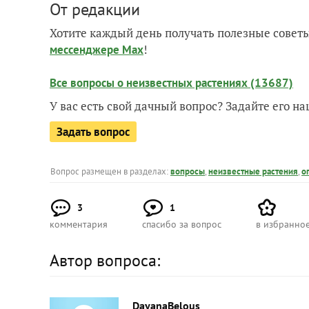
От редакции
Хотите каждый день получать полезные советы
!
мессенджере Max
Все вопросы о неизвестных растениях (13687)
У вас есть свой дачный вопрос? Задайте его 
Задать вопрос
Вопрос размещен в разделах:
вопросы
,
неизвестные растения
,
о
3
1
комментария
спасибо за вопрос
в избранно
Автор вопроса:
DayanaBelous