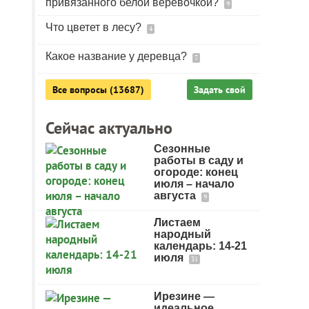
привязанного белой веревочкой?
9
Что цветет в лесу?
4
Какое название у деревца?
7
Все вопросы (13687)
Задать свой
Сейчас актуально
Сезонные
работы в саду и
огороде: конец
июля – начало
августа
9
Листаем
народный
календарь: 14-21
июля
31
Ирезине —
идеальное