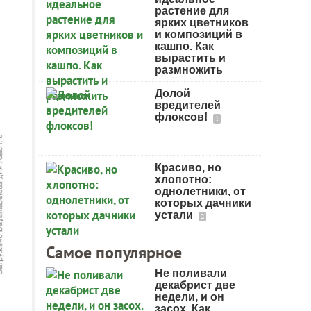
растение для
ярких цветников
и композиций в
кашпо. Как
вырастить и
размножить
Долой
вредителей
флоксов!
1
Красиво, но
хлопотно:
однолетники, от
которых дачники
устали
2
Самое популярное
Не поливали
декабрист две
недели, и он
засох. Как