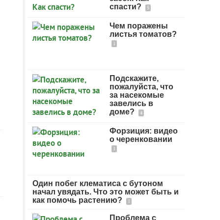
спасти?
5
Чем поражены
листья томатов?
1
Подскажите,
пожалуйста, что
за насекомые
завелись в
доме?
4
Форзиция: видео
о черенковании
1
Один побег клематиса с бутоном
начал увядать. Что это может быть и
как помочь растению?
1
Проблема с