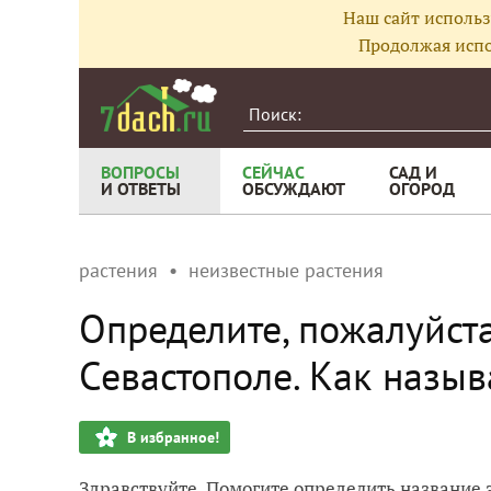
Наш сайт использ
Продолжая испо
ВОПРОСЫ
СЕЙЧАС
САД И
И ОТВЕТЫ
ОБСУЖДАЮТ
ОГОРОД
растения
неизвестные растения
Определите, пожалуйста,
Севастополе. Как назыв
В избранное!
Здравствуйте. Помогите определить название э