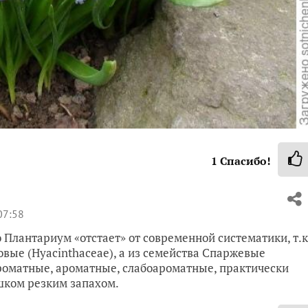
1
Спасибо!
07:58
но Плантариум «отстает» от современной систематики, т.к
овые (Hyacinthaceae), а из семейства Спаржевые
оароматные, ароматные, слабоароматные, практически
шком резким запахом.