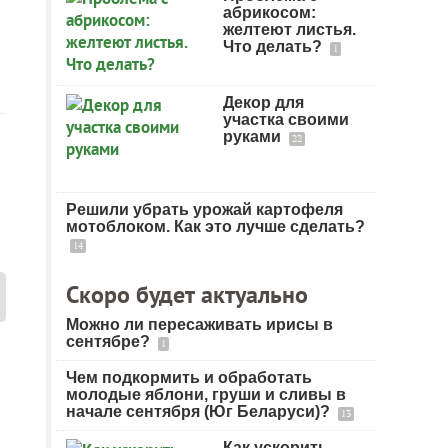
абрикосом:
желтеют листья.
Что делать?
1
Декор для
участка своими
руками
22
Решили убрать урожай картофеля
мотоблоком. Как это лучше сделать?
14
Скоро будет актуально
Можно ли пересаживать ирисы в
сентябре?
1
Чем подкормить и обработать
молодые яблони, груши и сливы в
начале сентября (Юг Беларуси)?
13
Как ускорить