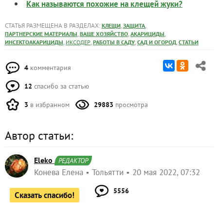
Как называются похожие на клещей жуки?
СТАТЬЯ РАЗМЕЩЕНА В РАЗДЕЛАХ:
,
,
КЛЕЩИ
ЗАЩИТА
,
,
,
ПАРТНЕРСКИЕ МАТЕРИАЛЫ
ВАШЕ ХОЗЯЙСТВО
АКАРИЦИДЫ
,
,
,
,
ИНСЕКТОАКАРИЦИДЫ
ИКСОДЕР
РАБОТЫ В САДУ
САД И ОГОРОД
СТАТЬИ
4
комментария
12
спасибо за статью
3
в избранном
29883
просмотра
Автор статьи:
Eleko
РЕДАКТОР
Конева Елена
Тольятти
20 мая 2022, 07:32
5556
Сказать спасибо!