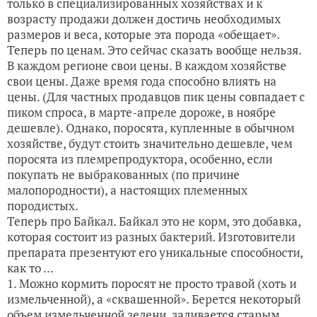
только в специализированных хозяйствах и к
возрасту продажи должен достичь необходимых
размеров и веса, которые эта порода «обещает».
Теперь по ценам. Это сейчас сказать вообще нельзя.
В каждом регионе свои цены. В каждом хозяйстве
свои цены. Даже время года способно влиять на
цены. (Для частных продавцов пик цены совпадает с
пиком спроса, в марте-апреле дороже, в ноябре
дешевле). Однако, поросята, купленные в обычном
хозяйстве, будут стоить значительно дешевле, чем
поросята из племрепродуктора, особенно, если
покупать не выбракованных (по причине
малопородности), а настоящих племенных
породистых.
Теперь про Байкал. Байкал это не корм, это добавка,
которая состоит из разных бактерий. Изготовители
препарата презентуют его уникальные способности,
как то ...
1. Можно кормить поросят не просто травой (хоть и
измельченной), а «сквашенной». Берется некоторый
объем измельченной зелени, заливается старым